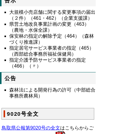
告示
大規模小売店舗に関する変更事項の届出
（２件）（461・462）（企業支援課）
県営土地改良事業計画の変更（463）
（農地・水保全課）
保安林の指定の解除予定（464）（森林
づくり推進課）
指定居宅サービス事業者の指定（465）
（西部総合事務所福祉保健局）
指定介護予防サービス事業者の指定
（466）（〃）
公告
森林法による開発行為の許可（中部総合
事務所農林局）
9020号全文
鳥取県公報第9020号の全文
はこちらからご