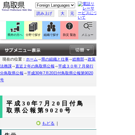
こ
の
ペ
読み上げ
大
元
ー
ジ
を
翻
訳
県外の方へ
分野で探す
組織で探す
防災 緊急
メニュー
す
る
現在の位置：
ホーム
県の組織と仕事
総務部
政策
法務課
直近２年の鳥取県公報
平成３０年７月発行
分鳥取県公報
平成30年7月20日付鳥取県公報第9020
号
平成30年7月20日付鳥
取県公報第9020号
もどる
｜