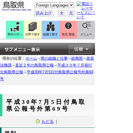
こ
の
ペ
読み上げ
大
元
ー
ジ
を
翻
訳
県外の方へ
分野で探す
組織で探す
防災 緊急
メニュー
す
る
現在の位置：
ホーム
県の組織と仕事
総務部
政策
法務課
直近２年の鳥取県公報
平成３０年７月発行
分鳥取県公報
平成30年7月5日付鳥取県公報号外第69
号
平成30年7月5日付鳥取
県公報号外第69号
もどる
｜