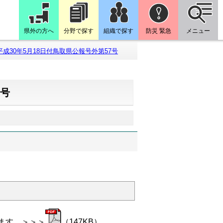
県外の方へ
分野で探す
組織で探す
防災 緊急
メニュー
平成30年5月18日付鳥取県公報号外第57号
7号
ます。＞＞＞
（147KB）