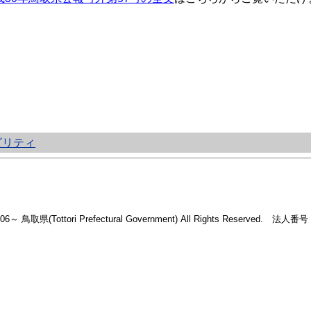
ビリティ
2006～ 鳥取県(Tottori Prefectural Government) All Rights Reserved. 法人番号