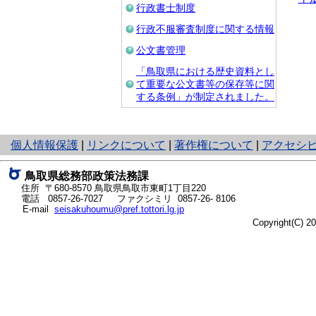
行政書士制度
行政不服審査制度に関する情報
公文書管理
「鳥取県における歴史資料とし
て重要な公文書等の保存等に関
する条例」が制定されました。
と
個人情報保護
|
リンクについて
|
著作権について
|
アクセシ
り
ネ
鳥取県総務部政策法務課
ッ
住所 〒680-8570
鳥取県鳥取市東町1丁目220
ト
電話
0857-26-7027
ファクシミリ 0857-26- 8106
E-mail
seisakuhoumu@pref.tottori.lg.jp
へ
Copyright(C) 
の