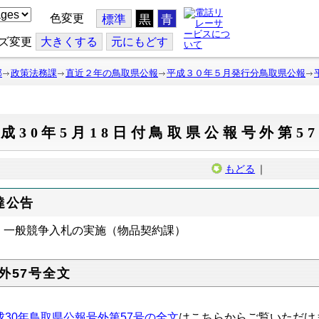
色変更
標準
黒
青
ズ変更
大
きくする
元
にもどす
部
政策法務課
直近２年の鳥取県公報
平成３０年５月発行分鳥取県公報
成30年5月18日付鳥取県公報号外第5
もどる
｜
達公告
一般競争入札の実施（物品契約課）
外57号全文
成30年鳥取県公報号外第57号の全文
はこちらからご覧いただけ