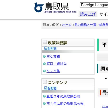
こ
の
ペ
ー
読み上げ
サイ
ジ
を
翻
現在の位置：
ホーム
県の組織と仕事
総務
訳
す
る
政策法務課
平
もどる
主な業務
窓口・連絡先
調
リンク集
コンテンツ
もどる
号
直近２年の鳥取県公報
前々年以前の鳥取県公報
平