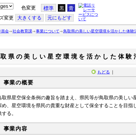
色変更
標準
黒
青
ズ変更
大
きくする
元
にもどす
委員会
社会教育課
事業について
鳥取県の美しい星空環境を活かした体験
鳥取県の美しい星空環境を活かした体験
もどる
｜
 事業の概要
取県星空保全条例の趣旨を踏まえ、県民等が鳥取県の美しい星
深め、星空環境を県民の貴重な財産として保全することを目指
供する。
 事業内容