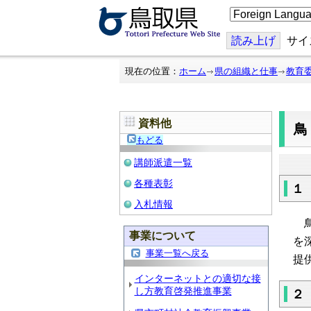
こ
の
ペ
ー
読み上げ
サイ
ジ
を
翻
現在の位置：
ホーム
県の組織と仕事
教育
訳
す
る
資料他
もどる
講師派遣一覧
各種表彰
１
入札情報
鳥
事業について
を
事業一覧へ戻る
提
インターネットとの適切な接
し方教育啓発推進事業
２