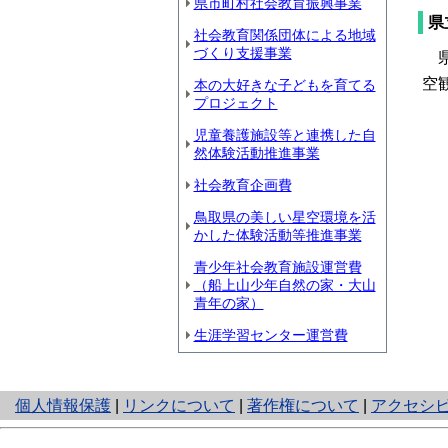
県市町村社会教育振興事業
県
社会教育関係団体による地域
づくり支援事業
県
空
本の大好きな子どもを育てる
プロジェクト
児童養護施設等と連携した自
然体験活動推進事業
社会教育企画費
鳥取県の美しい星空環境を活
かした体験活動等推進事業
青少年社会教育施設運営費
（船上山少年自然の家・大山
青年の家）
生涯学習センター運営費
と
個人情報保護
|
リンクについて
|
著作権について
|
アクセシ
り
ネ