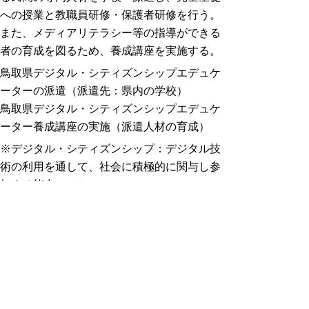
への授業と教職員研修・保護者研修を行う。
また、メディアリテラシー等の指導ができる
者の育成を図るため、養成講座を実施する。
鳥取県デジタル・シティズンシップエデュケ
ーターの派遣（派遣先：県内の学校）
鳥取県デジタル・シティズンシップエデュケ
ーター養成講座の実施（派遣人材の育成）
※デジタル・シティズンシップ：デジタル技
術の利用を通して、社会に積極的に関与し参
加する能力のこと。
インターネットとの適切な接し方教育啓発
講師派遣事業
子どもの健全育成を行うNPOに委託し、
保護者や地域住民への啓発活動を行う。
ケータイ・インターネット教育推進員派
遣（派遣先：幼保の保護者研修会等）