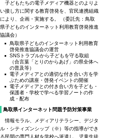
子どもたちの電子メディア機器とのよりよ
い接し方に関する教育啓発を、官民連携組織
により、企画・実施する。 （委託先：鳥取
県子どものインターネット利用教育啓発推進
協議会）
鳥取県子どものインターネット利用教育
啓発推進協議会の運営
SNSトラブルから子どもを守る取組
（合言葉「とりのからあげ」の県全体へ
の普及等）
電子メディアとの適切な付き合い方を学
ぶための講座・啓発イベントの開催
電子メディアとの付き合い方を子ども・
保護者・学校で学べる学習ノートの作
成・配布
鳥取県インターネット問題予防対策事業
情報モラル、メディアリテラシー、デジタ
ル・シティズンシップ（※）等の指導ができ
る民間の専門人材を学校へ派遣し、児童生徒