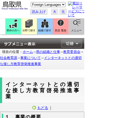
こ
の
ペ
読み上げ
大
元
ー
ジ
を
翻
訳
県外の方へ
分野で探す
組織で探す
防災 緊急
メニュー
す
る
現在の位置：
ホーム
県の組織と仕事
教育委員会
社会教育課
事業について
インターネットとの適切
な接し方教育啓発推進事業
インターネットとの適切
な接し方教育啓発推進事
業
もどる
｜
１ 事業の概要