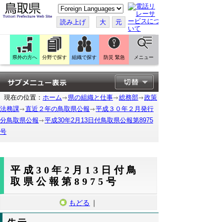
こ
の
ペ
読み上げ
大
元
ー
ジ
を
翻
訳
県外の方へ
分野で探す
組織で探す
防災 緊急
メニュー
す
る
現在の位置：
ホーム
県の組織と仕事
総務部
政策
法務課
直近２年の鳥取県公報
平成３０年２月発行
分鳥取県公報
平成30年2月13日付鳥取県公報第8975
号
平成30年2月13日付鳥
取県公報第8975号
もどる
｜