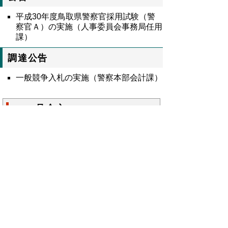
平成30年度鳥取県警察官採用試験（警
察官Ａ）の実施（人事委員会事務局任用
課）
調達公告
一般競争入札の実施（警察本部会計課）
8975号全文
鳥取県公報第8975の全文
はこちらからご覧
いただけます。＞＞＞
（328KB）
▲ページ上部に戻る
と
個人情報保護
|
リンクについて
|
著作権に
り
ついて
|
アクセシビリティ