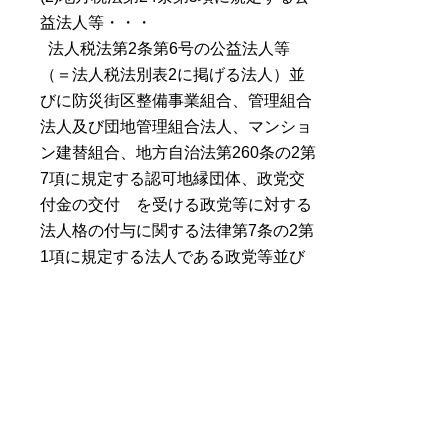
益法人等・・・
法人税法第2条第6号の公益法人等
（＝法人税法別表2に掲げる法人）並
びに防災街区整備事業組合、管理組合
法人及び団地管理組合法人、マンショ
ン建替組合、地方自治法第260条の2第
7項に規定する認可地縁団体、政党交
付金の交付 を受ける政党等に対する
法人格の付与に関する法律第7条の2第
1項に規定する法人である政党等並び
に特定非営利活動促進法第2条第2項に
規定する特定非営利活動法人
（法人税法別表1、2については、法令
検索サイト（電子政府の総合窓口e-
Gov）でご確認ください。）
◆鳥取県例規集