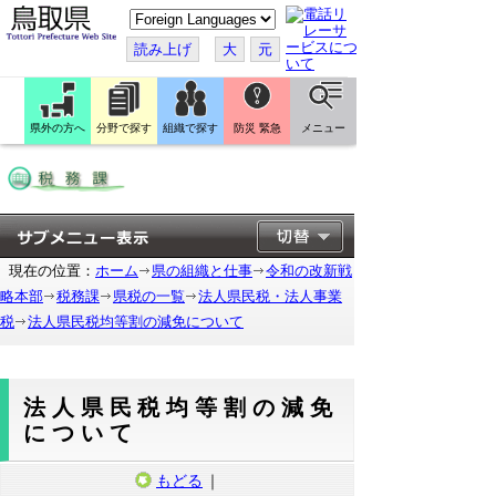
こ
の
ペ
読み上げ
大
元
ー
ジ
を
翻
訳
県外の方へ
分野で探す
組織で探す
防災 緊急
メニュー
す
る
現在の位置：
ホーム
県の組織と仕事
令和の改新戦
略本部
税務課
県税の一覧
法人県民税・法人事業
税
法人県民税均等割の減免について
法人県民税均等割の減免
について
もどる
｜