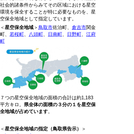
社会的諸条件からみてその区域における星空
環境を保全することが特に必要なものを、星
空保全地域として指定しています。
＜
星空保全地域
＞
鳥取市
佐治町、
倉吉市
関金
町、
若桜町
、
八頭町
、
日南町
、
日野町
、
江府
町
７つの星空保全地域の面積の合計は約1,183
平方キロ。
県全体の面積の３分の１を星空保
全地域が占めています
。
＜
星空保全地域の指定（鳥取県告示）
＞