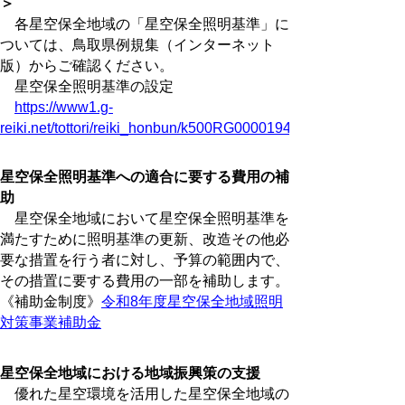
＞
各星空保全地域の「星空保全照明基準」に
ついては、鳥取県例規集（インターネット
版）からご確認ください。
星空保全照明基準の設定
https://www1.g-
reiki.net/tottori/reiki_honbun/k500RG00001947.html
星空保全照明基準への適合に要する費用の補
助
星空保全地域において星空保全照明基準を
満たすために照明基準の更新、改造その他必
要な措置を行う者に対し、予算の範囲内で、
その措置に要する費用の一部を補助します。
《補助金制度》
令和8年度星空保全地域照明
対策事業補助金
星空保全地域における地域振興策の支援
優れた星空環境を活用した星空保全地域の