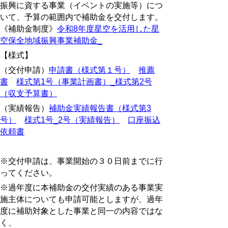
振興に資する事業（イベントの実施等）につ
いて、予算の範囲内で補助金を交付します。
《補助金制度》
令和8年度星空を活用した星
空保全地域振興事業補助金
_
【様式】
（交付申請）
申請書（様式第１号）
推薦
書
様式第1号（事業計画書）_様式第2号
（収支予算書）
（実績報告）
補助金実績報告書（様式第3
号）
様式1号_2号（実績報告）
口座振込
依頼書
※交付申請は、事業開始の３０日前までに行
ってください。
※過年度に本補助金の交付実績のある事業実
施主体についても申請可能としますが、過年
度に補助対象とした事業と同一の内容ではな
く、