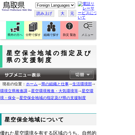
こ
の
ペ
読み上げ
大
元
ー
ジ
を
翻
訳
県外の方へ
分野で探す
組織で探す
防災 緊急
メニュー
す
る
星空保全地域の指定及び
県の支援制度
現在の位置：
ホーム
県の組織と仕事
生活環境部
環境立県推進課
星空環境推進・大気環境等
星空環
境・保全
星空保全地域の指定及び県の支援制度
星空保全地域について
優れた星空環境を有する区域のうち、自然的