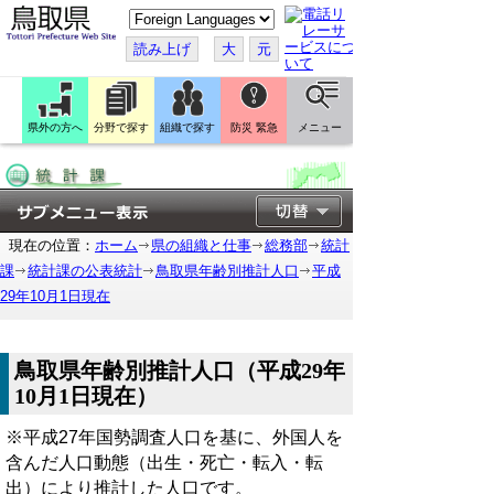
こ
の
ペ
読み上げ
大
元
ー
ジ
を
翻
訳
県外の方へ
分野で探す
組織で探す
防災 緊急
メニュー
す
る
現在の位置：
ホーム
県の組織と仕事
総務部
統計
課
統計課の公表統計
鳥取県年齢別推計人口
平成
29年10月1日現在
鳥取県年齢別推計人口（平成29年
10月1日現在）
※平成27年国勢調査人口を基に、外国人を
含んだ人口動態（出生・死亡・転入・転
出）により推計した人口です。