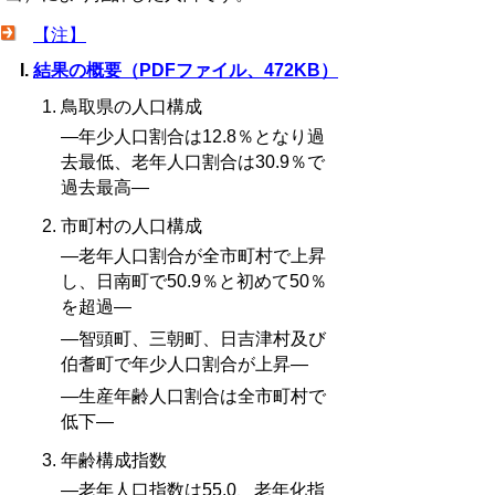
【注】
結果の概要（PDFファイル、472KB）
鳥取県の人口構成
―年少人口割合は12.8％となり過
去最低、老年人口割合は30.9％で
過去最高―
市町村の人口構成
―老年人口割合が全市町村で上昇
し、日南町で50.9％と初めて50％
を超過―
―智頭町、三朝町、日吉津村及び
伯耆町で年少人口割合が上昇―
―生産年齢人口割合は全市町村で
低下―
年齢構成指数
―老年人口指数は55.0、老年化指