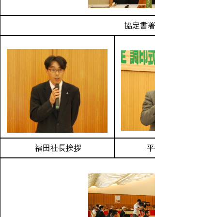
協定書署名の記念撮影
福田社長挨拶
平井知事挨拶