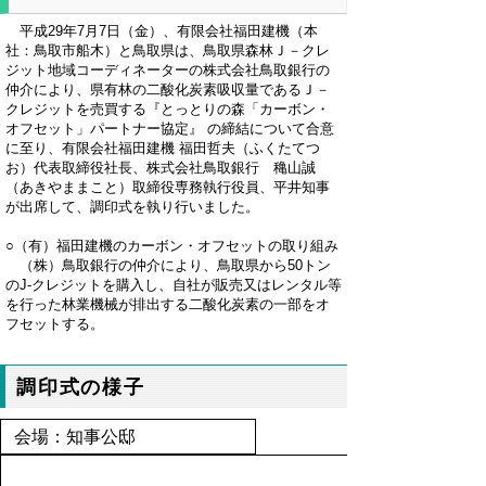
平成29年7月7日（金）、有限会社福田建機（本
社：鳥取市船木）と鳥取県は、鳥取県森林Ｊ－クレ
ジット地域コーディネーターの株式会社鳥取銀行の
仲介により、県有林の二酸化炭素吸収量であるＪ－
クレジットを売買する『とっとりの森「カーボン・
オフセット」パートナー協定』 の締結について合意
に至り、有限会社福田建機 福田哲夫（ふくたてつ
お）代表取締役社長、株式会社鳥取銀行 穐山誠
（あきやままこと）取締役専務執行役員、平井知事
が出席して、調印式を執り行いました。
○（有）福田建機のカーボン・オフセットの取り組み
（株）鳥取銀行の仲介により、鳥取県から50トン
のJ-クレジットを購入し、自社が販売又はレンタル等
を行った林業機械が排出する二酸化炭素の一部をオ
フセットする。
調印式の様子
会場：知事公邸