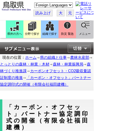
こ
の
ペ
読み上げ
大
元
ー
ジ
を
翻
訳
県外の方へ
分野で探す
組織で探す
防災 緊急
メニュー
す
る
現在の位置：
ホーム
県の組織と仕事
農林水産部
とっとりの森林・林業・木材
森林・林業振興局
森
林づくり推進課
カーボンオフセット・CO2吸収量認
証制度の推進
「カーボン・オフセット」パートナー
協定調印式の開催（有限会社福田建機）
「カーボン・オフセッ
ト」パートナー協定調印
式の開催（有限会社福田
建機）