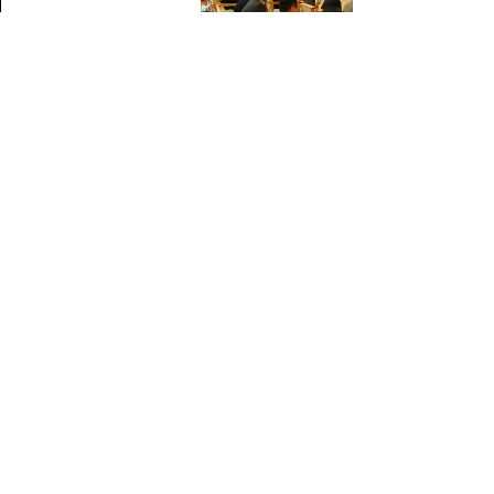
調印式の様子
出席者全員で記念撮影
▲ページ上部に戻る