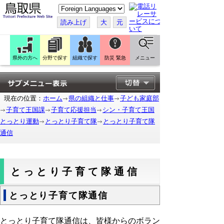
こ
の
ペ
読み上げ
大
元
ー
ジ
を
翻
訳
県外の方へ
分野で探す
組織で探す
防災 緊急
メニュー
す
る
現在の位置：
ホーム
県の組織と仕事
子ども家庭部
子育て王国課
子育て応援担当
シン・子育て王国
とっとり運動
とっとり子育て隊
とっとり子育て隊
通信
とっとり子育て隊通信
とっとり子育て隊通信
とっとり子育て隊通信は、皆様からのボラン