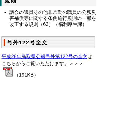
規則
議会の議員その他非常勤の職員の公務災
害補償等に関する条例施行規則の一部を
改正する規則（63）（福利厚生課）
号外122号全文
平成28年鳥取県公報号外第122号の全文
は
こちらからご覧いただけます。＞＞＞
（191KB）
▲ページ上部に戻る
と
個人情報保護
|
リンクについて
|
著作権に
り
ついて
|
アクセシビリティ
ネ
鳥取県総務部政策法務課
ッ