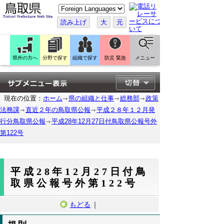
こ
の
ペ
読み上げ
大
元
ー
ジ
を
翻
訳
県外の方へ
分野で探す
組織で探す
防災 緊急
メニュー
す
る
現在の位置：
ホーム
県の組織と仕事
総務部
政策
法務課
直近２年の鳥取県公報
平成２８年１２月発
行分鳥取県公報
平成28年12月27日付鳥取県公報号外
第122号
平成28年12月27日付鳥
取県公報号外第122号
もどる
｜