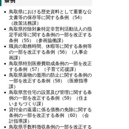
条例
鳥取県における歴史資料として重要な公
文書等の保存等に関する条例 （54）
（政策法務課）
鳥取県控除対象特定非営利活動法人の指
定手続等に関する条例の一部を改正する
条例 （55）（参画協働課）
職員の勤務時間、休暇等に関する条例等
の一部を改正する条例（56）（人事企
画課）
鳥取県特別医療費助成条例の一部を改正
する条例（57）（子育て応援課）
鳥取県薬物の濫用の防止に関する条例の
一部を改正する条例（58）（医療指導
課）
鳥取県営住宅の設置及び管理に関する条
例の一部を改正する条例（59）（住ま
いまちづくり課）
貸付金の返還に係る債務の免除に関する
条例の一部を改正する条例 （60）（会
計指導課）
鳥取県手数料徴収条例の一部を改正する