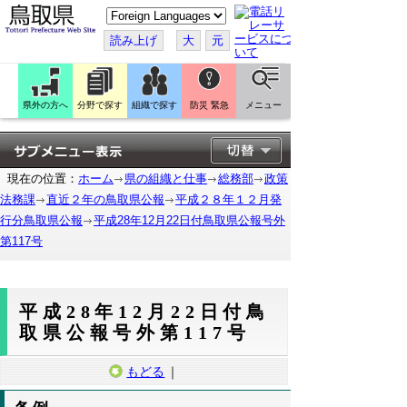
こ
の
ペ
読み上げ
大
元
ー
ジ
を
翻
訳
県外の方へ
分野で探す
組織で探す
防災 緊急
メニュー
す
る
現在の位置：
ホーム
県の組織と仕事
総務部
政策
法務課
直近２年の鳥取県公報
平成２８年１２月発
行分鳥取県公報
平成28年12月22日付鳥取県公報号外
第117号
平成28年12月22日付鳥
取県公報号外第117号
もどる
｜