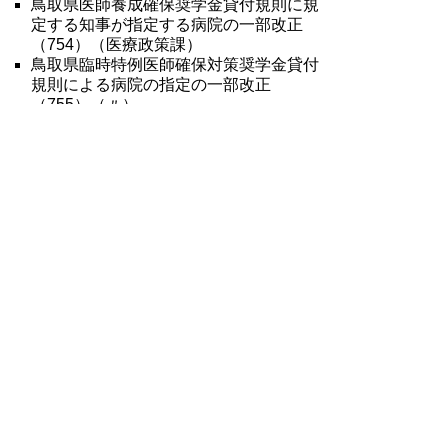
鳥取県医師養成確保奨学金貸付規則に規
定する知事が指定する病院の一部改正
（754）（医療政策課）
鳥取県臨時特例医師確保対策奨学金貸付
規則による病院の指定の一部改正
（755）（〃）
鳥取県臨床研修医研修資金貸付金貸付規
則による指定病院等及び特定診療科の指
定の一部改正（756）（〃）
号外117号全文
平成28年鳥取県公報号外第117号の全文
は
こちらからご覧いただけます。＞＞＞
（424KB）
▲ページ上部に戻る
と
個人情報保護
|
リンクについて
|
著作権に