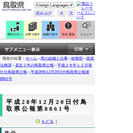
こ
の
ペ
読み上げ
大
元
ー
ジ
を
翻
訳
県外の方へ
分野で探す
組織で探す
防災 緊急
メニュー
す
る
現在の位置：
ホーム
県の組織と仕事
総務部
政策
法務課
直近２年の鳥取県公報
平成２８年１２月発
行分鳥取県公報
平成28年12月20日付鳥取県公報第
8861号
平成28年12月20日付鳥
取県公報第8861号
もどる
｜