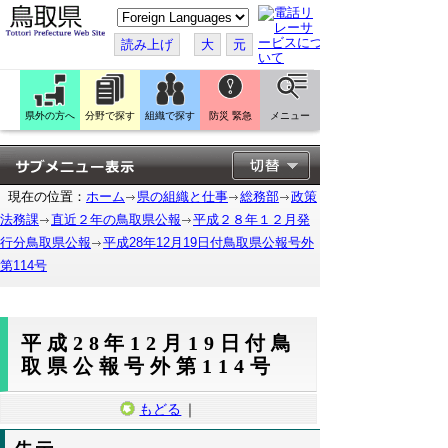
こ
の
ペ
読み上げ
大
元
ー
ジ
を
翻
訳
県外の方へ
分野で探す
組織で探す
防災 緊急
メニュー
す
る
現在の位置：
ホーム
県の組織と仕事
総務部
政策
法務課
直近２年の鳥取県公報
平成２８年１２月発
行分鳥取県公報
平成28年12月19日付鳥取県公報号外
第114号
平成28年12月19日付鳥
取県公報号外第114号
もどる
｜