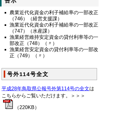
告示
農業近代化資金の利子補給率の一部改正
（746）（経営支援課）
漁業近代化資金の利子補給率の一部改正
（747）（水産課）
漁業経営維持安定資金の貸付利率等の一
部改正（748）（〃）
漁業経営安定資金の貸付利率等の一部改
正（749）（〃）
号外114号全文
平成28年鳥取県公報号外第114号の全文
は
こちらからご覧いただけます。＞＞＞
（220KB）
▲ページ上部に戻る
と
個人情報保護
|
リンクについて
|
著作権に