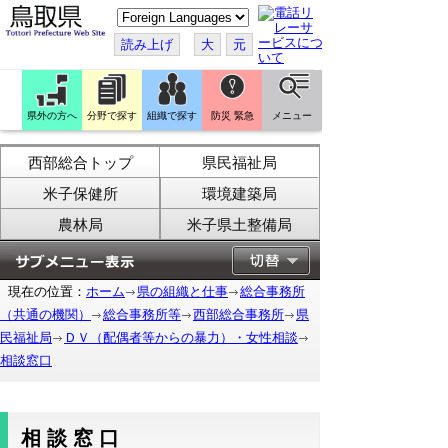
こ
の
ペ
読み上げ
大
元
ー
ジ
を
翻
訳
県外の方へ
分野で探す
組織で探す
防災 緊急
メニュー
す
る
西部総合トップ
県民福祉局
米子保健所
環境建築局
農林局
米子県土整備局
現在の位置：
ホーム
県の組織と仕事
総合事務所
（共通の機関）
総合事務所等
西部総合事務所
県
民福祉局
ＤＶ（配偶者等からの暴力）・女性相談
相談窓口
相談窓口