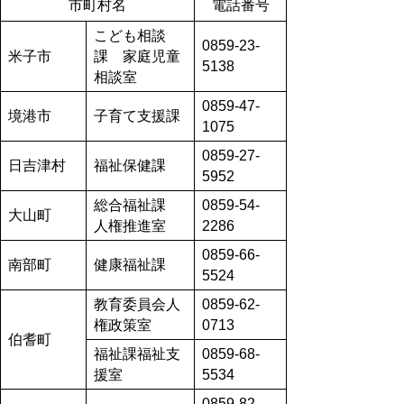
市町村名
電話番号
こども相談
0859-23-
米子市
課 家庭児童
5138
相談室
0859-47-
境港市
子育て支援課
1075
0859-27-
日吉津村
福祉保健課
5952
総合福祉課
0859-54-
大山町
人権推進室
2286
0859-66-
南部町
健康福祉課
5524
教育委員会人
0859-62-
権政策室
0713
伯耆町
福祉課福祉支
0859-68-
援室
5534
0859-82-