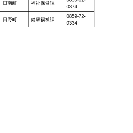
日南町
福祉保健課
0374
0859-72-
日野町
健康福祉課
0334
0859-75-
江府町
福祉保健課
6111
▲ページ上部に戻る
と
個人情報保護
|
リンクについて
|
著作権に
り
ついて
|
アクセシビリティ
ネ
サイト構成に関する問い合わせ先
（各ページの内容はページ内の
ッ
連絡先を参照してください）
鳥取県西部総合事務所県民福祉局西部振興課
ト
〒683-0054鳥取県米子市糀町１丁目160 tel:0859-31-
9633 fax:0859-31-9639
へ
Eメール
seibu-kenminfukushi@pref.tottori.lg.jp
このサイトへのご意見・お問合せ