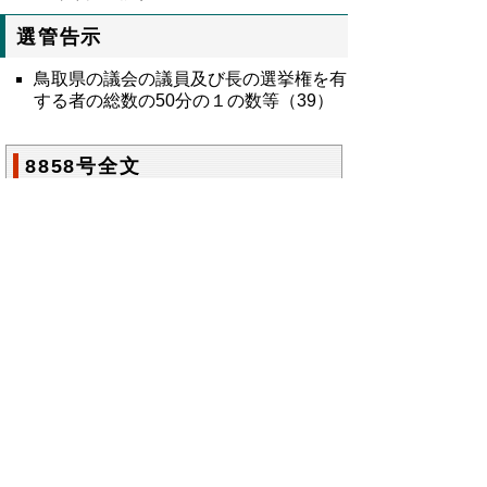
選管告示
鳥取県の議会の議員及び長の選挙権を有
する者の総数の50分の１の数等（39）
8858号全文
鳥取県公報第8858号の全文
はこちらからご
覧いただけます。＞＞＞
（260KB）
▲ページ上部に戻る
と
個人情報保護
|
リンクについて
|
著作権に
り
ついて
|
アクセシビリティ
ネ
鳥取県総務部政策法務課
ッ
住所 〒680-8570