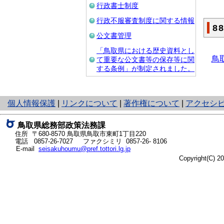
行政書士制度
行政不服審査制度に関する情報
8
公文書管理
「鳥取県における歴史資料とし
鳥
て重要な公文書等の保存等に関
する条例」が制定されました。
と
個人情報保護
|
リンクについて
|
著作権について
|
アクセシ
り
ネ
鳥取県総務部政策法務課
ッ
住所 〒680-8570
鳥取県鳥取市東町1丁目220
ト
電話
0857-26-7027
ファクシミリ 0857-26- 8106
E-mail
seisakuhoumu@pref.tottori.lg.jp
へ
Copyright(C) 
の