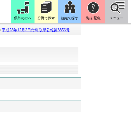
県外の方へ
分野で探す
組織で探す
防災 緊急
メニュー
平成28年12月2日付鳥取県公報第8856号
号