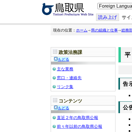
こ
の
ペ
ー
読み上げ
サイ
ジ
を
翻
現在の位置：
ホーム
県の組織と仕事
総務
訳
す
る
政策法務課
平
もどる
主な業務
窓口・連絡先
告
リンク集
コンテンツ
公
もどる
直近２年の鳥取県公報
前々年以前の鳥取県公報