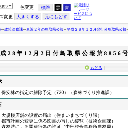
色変更
標準
黒
青
ズ変更
大
きくする
元
にもどす
部
政策法務課
直近２年の鳥取県公報
平成２８年１２月発行分鳥取県公報
成28年12月2日付鳥取県公報第8856
もどる
｜
示
保安林の指定の解除予定（720）（森林づくり推進課）
告
大規模店舗の設置の届出（住まいまちづくり課）
都市計画の変更に係る図書の写しの縦覧（技術企画課）
森林法による開発行為の許可（中部総合事務所農林局）