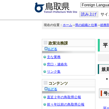
こ
の
ペ
ー
読み上げ
サイ
ジ
を
翻
現在の位置：
ホーム
県の組織と仕事
総務
訳
す
る
政策法務課
平
もどる
主な業務
窓口・連絡先
規
リンク集
コンテンツ
もどる
号
直近２年の鳥取県公報
前々年以前の鳥取県公報
平