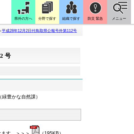
県外の方へ
分野で探す
組織で探す
防災 緊急
メニュー
平成28年12月2日付鳥取県公報号外第112号
2号
（緑豊かな自然課）
けます。＞＞＞
（195KB）