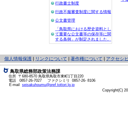
行政書士制度
行政不服審査制度に関する情報
公文書管理
「鳥取県における歴史資料とし
て重要な公文書等の保存等に関
する条例」が制定されました。
と
個人情報保護
|
リンクについて
|
著作権について
|
アクセシ
り
ネ
鳥取県総務部政策法務課
ッ
住所 〒680-8570
鳥取県鳥取市東町1丁目220
ト
電話
0857-26-7027
ファクシミリ 0857-26- 8106
E-mail
seisakuhoumu@pref.tottori.lg.jp
へ
Copyright(C) 
の