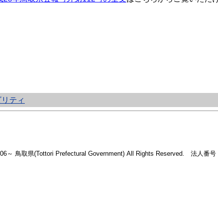
ビリティ
2006～ 鳥取県(Tottori Prefectural Government) All Rights Reserved. 法人番号