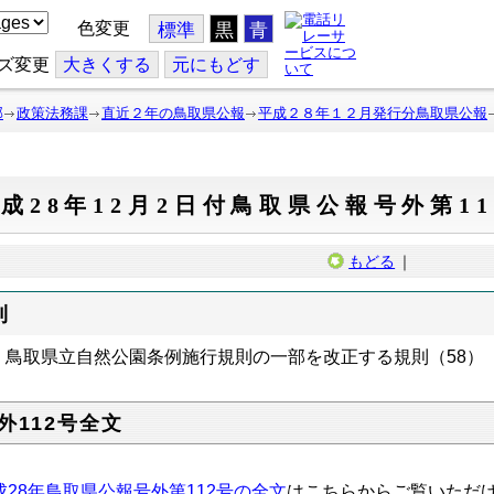
色変更
標準
黒
青
ズ変更
大
きくする
元
にもどす
部
政策法務課
直近２年の鳥取県公報
平成２８年１２月発行分鳥取県公報
成28年12月2日付鳥取県公報号外第11
もどる
｜
則
鳥取県立自然公園条例施行規則の一部を改正する規則（58）
外112号全文
成28年鳥取県公報号外第112号の全文
はこちらからご覧いただ