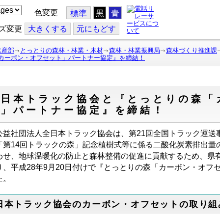
色変更
標準
黒
青
ズ変更
大
きくする
元
にもどす
水産部
とっとりの森林・林業・木材
森林・林業振興局
森林づくり推進課
カーボン・オフセット」パートナー協定』を締結！
全日本トラック協会と『とっとりの森「
ト」パートナー協定』を締結！
益社団法人全日本トラック協会は、第21回全国トラック運送
「第14回トラックの森」記念植樹式等に係る二酸化炭素排出量
わせ、地球温暖化の防止と森林整備の促進に貢献するため、県
り、平成28年9月20日付けで『とっとりの森「カーボン・オフ
た。
日本トラック協会のカーボン・オフセットの取り組