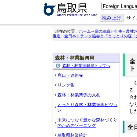
こ
の
ペ
ー
読み上げ
サイ
ジ
を
翻
現在の位置：
ホーム
県の組織と仕事
農林
訳
推進
全日本トラック協会と『とっとりの森「
す
る
森林・林業振興局
森林・林業振興局トップへ
窓口・連絡先
公
リンク集
る
森林・林業関係の入札
合
な
とっとり森林・林業振興ビジョ
ン
し
未来につなぐ豊かな森林づくり
のためのゾーニング
全
鳥取県林業統計