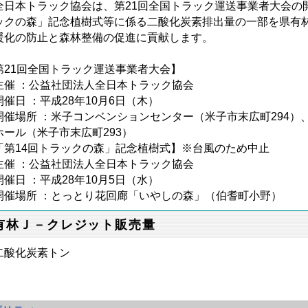
日本トラック協会は、第21回全国トラック運送事業者大会の開
ックの森」記念植樹式等に係る二酸化炭素排出量の一部を県有
暖化の防止と森林整備の促進に貢献します。
第21回全国トラック運送事業者大会】
催 ：公益社団法人全日本トラック協会
催日 ：平成28年10月6日（木）
催場所 ：米子コンベンションセンター（米子市末広町294）
ール（米子市末広町293）
「第14回トラックの森」記念植樹式】※台風のため中止
催 ：公益社団法人全日本トラック協会
催日 ：平成28年10月5日（水）
催場所 ：とっとり花回廊「いやしの森」（伯耆町小野）
有林Ｊ－クレジット販売量
二酸化炭素トン