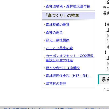
全
森林環境税・森林環境譲与税
ラ
温
「森づくり」の推進
【
森林整備の推進
主
森林の保全
開
緑化・県植樹祭
開
ホ
とっとり共生の森
【
カーボンオフセット・CO2吸収
主
量認証制度の推進
開
豊かな森づくり協働税
開
森林環境保全税（H17～R4）
県
県営林の管理
４