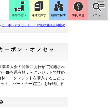
県外の方へ
分野で探す
組織で探す
防災 緊急
メニュー
カーボンオフセット・CO2吸収量認証制度の
カーボン・オフセッ
事業者大会の開催にあわせて実施され
の一部を県有林Ｊ－クレジットで埋め
有林Ｊ－クレジットを購入することに
セット」パートナー協定』を締結しま
み