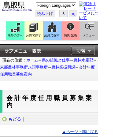
こ
の
ペ
読み上げ
大
元
ー
ジ
を
翻
訳
県外の方へ
分野で探す
組織で探す
防災 緊急
メニュー
す
る
現在の位置：
ホーム
県の組織と仕事
農林水産部
東部農林事務所八頭事務所
農林業振興課
会計年度
任用職員募集案内
会計年度任用職員募集案
内
もどる
｜
▲ページ上部に戻る