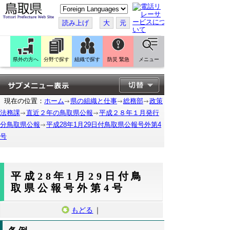
こ
の
ペ
読み上げ
大
元
ー
ジ
を
翻
訳
県外の方へ
分野で探す
組織で探す
防災 緊急
メニュー
す
る
現在の位置：
ホーム
県の組織と仕事
総務部
政策
法務課
直近２年の鳥取県公報
平成２８年１月発行
分鳥取県公報
平成28年1月29日付鳥取県公報号外第4
号
平成28年1月29日付鳥
取県公報号外第4号
もどる
｜