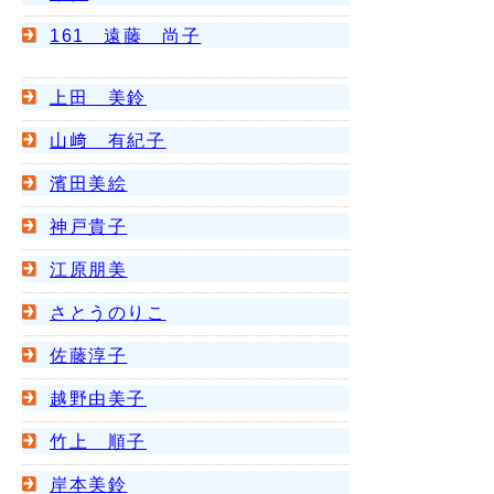
161 遠藤 尚子
上田 美鈴
山﨑 有紀子
濱田美絵
神戸貴子
江原朋美
さとうのりこ
佐藤淳子
越野由美子
竹上 順子
岸本美鈴