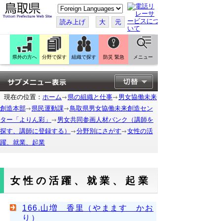
こ
の
ペ
読み上げ
大
元
ー
ジ
を
翻
訳
県外の方へ
分野で探す
組織で探す
防災 緊急
メニュー
す
る
現在の位置：
ホーム
県の組織と仕事
男女協働未来
創造本部
県民運動課
鳥取県男女協働未来創造セン
ター「よりん彩」
男女共同参画人材バンク（講師を
探す、講師に登録する）
分野別にさがす
女性の活
躍、就業、起業
女性の活躍、就業、起業
166.山増 香里（やまます かお
り）