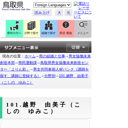
こ
の
ペ
読み上げ
大
元
ー
ジ
を
翻
訳
県外の方へ
分野で探す
組織で探す
防災 緊急
メニュー
す
る
現在の位置：
ホーム
県の組織と仕事
男女協働未来
創造本部
県民運動課
鳥取県男女協働未来創造セン
ター「よりん彩」
男女共同参画人材バンク（講師を
探す、講師に登録する）
分野別
101.越野 由美子
（こしの ゆみこ）
101.越野 由美子（こ
しの ゆみこ）