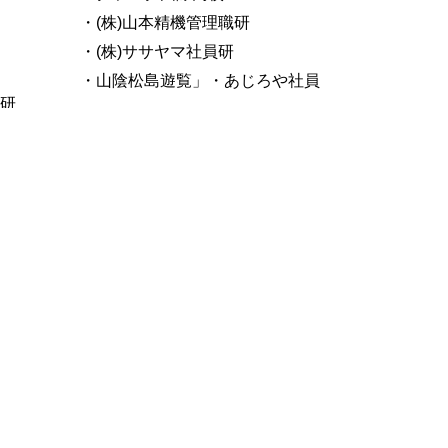
・(株)山本精機管理職研
・(株)ササヤマ社員研
・山陰松島遊覧」・あじろや社員
研
【ダイバーシティー、その他】
・琴浦町農業委員研
・八頭中央人権センター
・湯梨浜町町民集会
働きかた改革【イクメン、イクボス、女性活
躍推進】
・鳥取東部森林組合
・岩美町働きかたフォーラム
・リバードコーポレーション