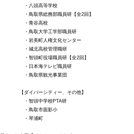
・八頭高等学校
・鳥取県総務部職員研【全
2
回】
・青谷高校
・鳥取大学工学部職員研
・岩美町人権文化センター
・城北高校管理職研
・智頭町役場職員研【全
2
回】
・日本海テレビ職員研
・鳥取県観光事業団
【ダイバーシティー、その他】
・智頭中学校
PTA
研
・鳥取市面影小
・琴浦町