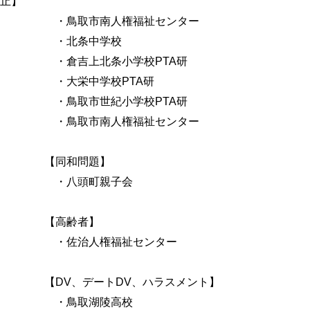
止】
・鳥取市南人権福祉センター
・北条中学校
・倉吉上北条小学校
PTA
研
・大栄中学校
PTA
研
・鳥取市世紀小学校
PTA
研
・鳥取市南人権福祉センター
【同和問題】
・八頭町親子会
【高齢者】
・佐治人権福祉センター
【
DV
、デート
DV
、ハラスメント】
・鳥取湖陵高校