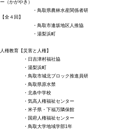
ー（かがやき）
・鳥取県農林水産関係者研
【全４回】
・鳥取市逢坂地区人推協
・湯梨浜町
人権教育【災害と人権】
・日吉津村福社協
・湯梨浜町
・鳥取市城北ブロック推進員研
・鳥取県原水禁
・北条中学校
・気高人権福祉センター
・米子県・下福万隣保館
・国府人権福祉センター
・鳥取大学地域学部
1
年