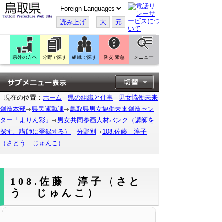
こ
の
ペ
読み上げ
大
元
ー
ジ
を
翻
訳
県外の方へ
分野で探す
組織で探す
防災 緊急
メニュー
す
る
現在の位置：
ホーム
県の組織と仕事
男女協働未来
創造本部
県民運動課
鳥取県男女協働未来創造セン
ター「よりん彩」
男女共同参画人材バンク（講師を
探す、講師に登録する）
分野別
108.佐藤 淳子
（さとう じゅんこ）
108.佐藤 淳子（さと
う じゅんこ）