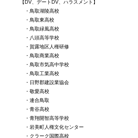
【
DV
、デート
DV
、ハラスメント】
・鳥取湖陵高校
・鳥取東高校
・鳥取緑風高校
・八頭高等学校
・賀露地区人権研修
・鳥取商業高校
・鳥取市気高中学校
・鳥取工業高校
・日野郡建設業協会
・敬愛高校
・連合鳥取
・青谷高校
・青翔開智高等学校
・岩美町人権文化センター
・クラーク国際高校