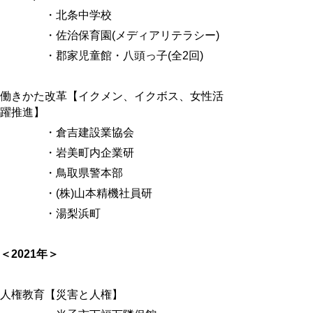
・北条中学校
・佐治保育園
(
メディアリテラシー
)
・郡家児童館・八頭っ子
(
全
2
回
)
働きかた改革【イクメン、イクボス、女性活
躍推進】
・倉吉建設業協会
・岩美町内企業研
・鳥取県警本部
・(株)山本精機社員研
・湯梨浜町
＜
2021
年＞
人権教育【災害と人権】