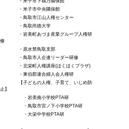
・米子市下福万隣保館
・米子市中央隣保館
・鳥取市江山人権センター
・鳥取尚徳大学
・岩美町あづま産業グループ人権研
修
・原水禁鳥取支部
・鳥取市人企連リーダー研修
・北栄町人権講座
(
ほくほくプラザ
)
・東伯郡連合婦人会人権研
【子どもの人権、子育て、いじめ防
止】
・岩美南小学校
PTA
研
・鳥取市宮ノ下小学校
PTA
研
・大栄中学校
PTA
研