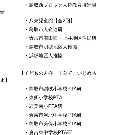
・鳥取西ブロック人権教育推進員
研
・八東児童館【全
2
回】
・鳥取市人企連研
・倉吉市海田西・上井地区住民研
・鳥取市明徳地区人推協
・浜坂地区人推協
【子どもの人権、子育て、いじめ防
止】
・鳥取市讃岐小学校
PTA
研
・東郷小学校
PTA
・岩美南小
PTA
研
・倉吉市河北中学校
PTA
研
・鳥取市美保小学校
PTA
研
・倉吉東中学校
PTA
研