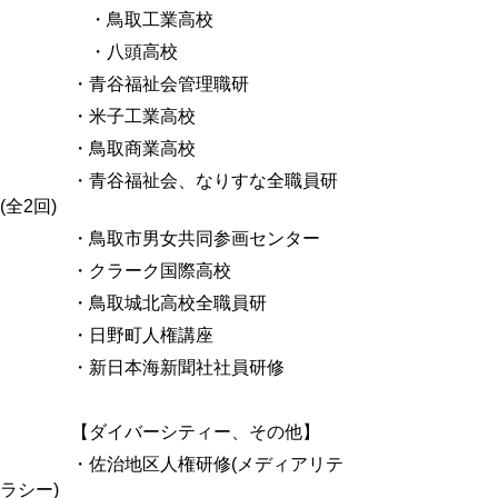
・鳥取工業高校
・八頭高校
・青谷福祉会管理職研
・米子工業高校
・鳥取商業高校
・青谷福祉会、なりすな全職員研
(
全
2
回
)
・鳥取市男女共同参画センター
・クラーク国際高校
・鳥取城北高校全職員研
・日野町人権講座
・新日本海新聞社社員研修
【ダイバーシティー、その他】
・佐治地区人権研修
(
メディアリテ
ラシー
)