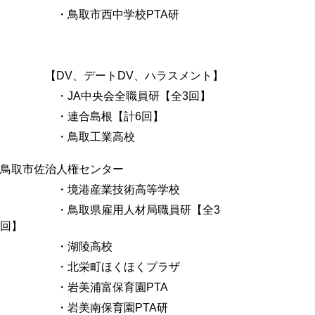
・鳥取市西中学校
PTA
研
【
DV
、デート
DV
、ハラスメント】
・
JA
中央会全職員研【全
3
回】
・連合島根【計
6
回】
・鳥取工業高校
鳥取市佐治人権センター
・境港産業技術高等学校
・鳥取県雇用人材局職員研【全
3
回】
・湖陵高校
・北栄町ほくほくプラザ
・岩美浦富保育園
PTA
・岩美南保育園
PTA
研