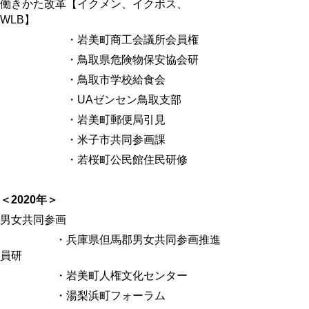
働きかた改革【イクメン、イクボス、
WLB
】
・岩美町商工会議所会員権
・鳥取県危険物保安協会研
・鳥取市学校給食会
・UAゼンセン鳥取支部
・岩美町郵便局引見
・米子市共同参画課
・若桜町公民館住民研修
＜
2020
年＞
男女共同参画
・兵庫県但馬郡男女共同参画推進
員研
・岩美町人権文化センター
・湯梨浜町フォーラム