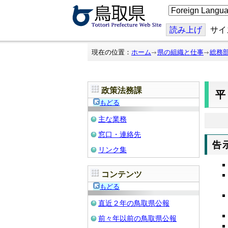
こ
の
ペ
ー
読み上げ
サイ
ジ
を
翻
現在の位置：
ホーム
県の組織と仕事
総務
訳
す
る
政策法務課
平
もどる
主な業務
窓口・連絡先
告
リンク集
コンテンツ
もどる
直近２年の鳥取県公報
前々年以前の鳥取県公報