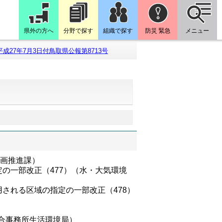
県外の方へ
分野で探す
組織で探す
防災 緊急
メニュー
平成27年7月3日付鳥取県公報第8713号
参画推進課）
の一部改正（477）（水・大気環境
される区域の指定の一部改正（478）
総合事務所生活環境局）