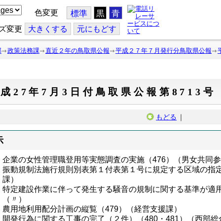
色変更
標準
黒
青
ズ変更
大
きくする
元
にもどす
部
政策法務課
直近２年の鳥取県公報
平成２７年７月発行分鳥取県公報
成27年7月3日付鳥取県公報第8713号
もどる
｜
示
企業の女性管理職登用等実態調査の実施（476）（男女共同
振動規制法施行規則別表第１付表第１号に規定する区域の指定
課）
特定建設作業に伴って発生する騒音の規制に関する基準が適用
（〃）
農用地利用配分計画の縦覧（479）（経営支援課）
開発行為に関する工事の完了（２件）（480・481）（西部