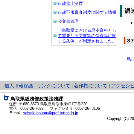
行政書士制度
調
行政不服審査制度に関する情報
公文書管理
「鳥取県における歴史資料とし
て重要な公文書等の保存等に関
8
する条例」が制定されました。
鳥
と
個人情報保護
|
リンクについて
|
著作権について
|
アクセシ
り
ネ
鳥取県総務部政策法務課
ッ
住所 〒680-8570
鳥取県鳥取市東町1丁目220
ト
電話
0857-26-7027
ファクシミリ 0857-26- 8106
E-mail
seisakuhoumu@pref.tottori.lg.jp
へ
Copyright(C) 
の