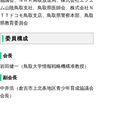
協議会、ＮＨＫ鳥取放送局、株式会社エフエ
ム山陰鳥取支社、鳥取県医師会、株式会社Ｎ
ＴＴドコモ鳥取支店、鳥取県警察本部、鳥取
県教育委員会
委員構成
会長
岩田健一（鳥取大学情報戦略機構准教授）
副会長
中井浩（
倉吉市上北条地区青少年育成協議会
会長
）
幹事
武内稔衛（鳥取県
PTA
協議会理事）
長尾志保（青少年育成鳥取県民会議事務局