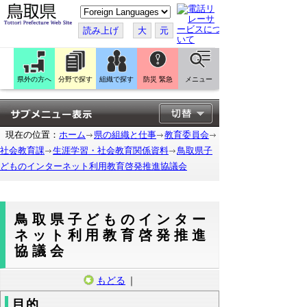
こ
の
ペ
読み上げ
大
元
ー
ジ
を
翻
訳
県外の方へ
分野で探す
組織で探す
防災 緊急
メニュー
す
る
現在の位置：
ホーム
県の組織と仕事
教育委員会
社会教育課
生涯学習・社会教育関係資料
鳥取県子
どものインターネット利用教育啓発推進協議会
鳥取県子どものインター
ネット利用教育啓発推進
協議会
もどる
｜
目的