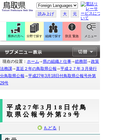
こ
の
ペ
読み上げ
大
元
ー
ジ
を
翻
訳
県外の方へ
分野で探す
組織で探す
防災 緊急
メニュー
す
る
現在の位置：
ホーム
県の組織と仕事
総務部
政策
法務課
直近２年の鳥取県公報
平成２７年３月発行
分鳥取県公報
平成27年3月18日付鳥取県公報号外第
29号
平成27年3月18日付鳥
取県公報号外第29号
もどる
｜