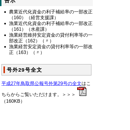
告示
農業近代化資金の利子補給率の一部改正
（160）（経営支援課）
漁業近代化資金の利子補給率の一部改正
（161）（水産課）
漁業経営維持安定資金の貸付利率等の一
部改正（162）（〃）
漁業経営安定資金の貸付利率等の一部改
正（163）（〃）
号外29号全文
平成27年鳥取県公報号外第29号の全文
はこ
ちらからご覧いただけます。＞＞＞
（160KB）
▲ページ上部に戻る
と
個人情報保護
|
リンクについて
|
著作権に