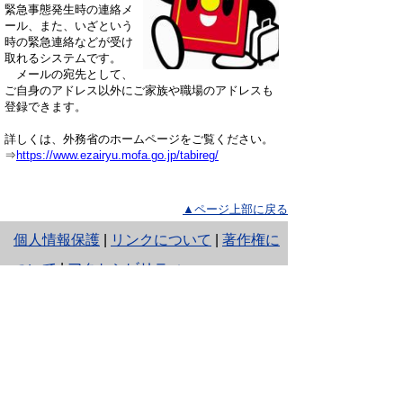
緊急事態発生時の連絡
メ
ール、また、いざという
時の緊急連絡などが受け
取れるシステムです。
メールの宛先として、
ご自身のアドレス以外にご家族や職場のアドレスも
登録できます。
詳しくは、外務省のホームページをご覧ください。
⇒
https://www.ezairyu.mofa.go.jp/tabireg/
▲ページ上部に戻る
と
個人情報保護
|
リンクについて
|
著作権に
り
ついて
|
アクセシビリティ
ネ
ッ
鳥取県 輝く鳥取創造本部 観光交流局
交流推進課
ト
住所 〒680-8570 鳥取県鳥取市東町1丁目
220（本庁舎6階、パスポート業務は1階）
へ
電話
0857-26-7079