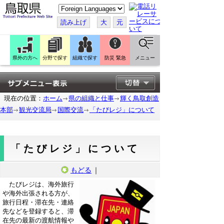
こ
の
ペ
読み上げ
大
元
ー
ジ
を
翻
訳
県外の方へ
分野で探す
組織で探す
防災 緊急
メニュー
す
る
現在の位置：
ホーム
県の組織と仕事
輝く鳥取創造
本部
観光交流局
国際交流
「たびレジ」について
「たびレジ」について
もどる
｜
たびレジは、海外旅行
や海外出張される方が、
旅行日程・滞在先・連絡
先などを登録すると、滞
在先の最新の渡航情報や