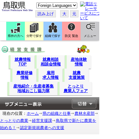
こ
の
ペ
読み上げ
大
元
ー
ジ
を
翻
訳
県外の方へ
分野で探す
組織で探す
防災 緊急
メニュー
す
る
就農情報
就農相談
産地体験
TOP
相談会情報
情報
農業研修
雇用
就農
情報
求人情報
支援施策
産地紹介・生産者募集
とっとり
地域おこし協力隊
農業人フェア
現在の位置：
ホーム
県の組織と仕事
農林水産部
とっとりの農業
経営支援課
鳥取県で新たに農業を
始める！
認定新規就農者への支援