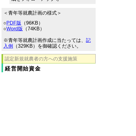
＜青年等就農計画の様式＞
○
PDF版
（96KB）
○
Word版
（74KB）
※青年等就農計画作成に当たっては、
記
入例
（329KB）を御確認ください。
認定新規就農者の方への支援施策
経営開始資金
就農時５０歳未満の認定新規就農
者に対し、経営開始後最長３年
間、資金（年間最大１５０万円）
を交付。
就農条件整備事業
認定新規就農者の経営開始時に必
要な機械・施設整備費を助成。