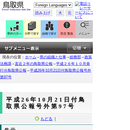
こ
の
ペ
読み上げ
大
元
ー
ジ
を
翻
訳
県外の方へ
分野で探す
組織で探す
防災 緊急
メニュー
す
る
現在の位置：
ホーム
県の組織と仕事
総務部
政策
法務課
直近２年の鳥取県公報
平成２６年１０月発
行分鳥取県公報
平成26年10月21日付鳥取県公報号外
第97号
平成26年10月21日付鳥
取県公報号外第97号
もどる
｜