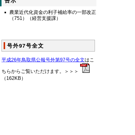
告示
農業近代化資金の利子補給率の一部改正
（751）（経営支援課）
号外97号全文
平成26年鳥取県公報号外第97号の全文
はこ
ちらからご覧いただけます。＞＞＞
（162KB）
▲ページ上部に戻る
と
個人情報保護
|
リンクについて
|
著作権に
り
ついて
|
アクセシビリティ
ネ
鳥取県総務部政策法務課