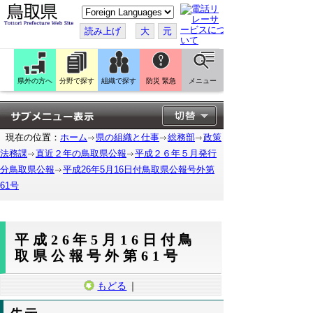
こ
の
ペ
読み上げ
大
元
ー
ジ
を
翻
訳
県外の方へ
分野で探す
組織で探す
防災 緊急
メニュー
す
る
現在の位置：
ホーム
県の組織と仕事
総務部
政策
法務課
直近２年の鳥取県公報
平成２６年５月発行
分鳥取県公報
平成26年5月16日付鳥取県公報号外第
61号
平成26年5月16日付鳥
取県公報号外第61号
もどる
｜