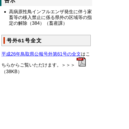
告示
高病原性鳥インフルエンザ発生に伴う家
畜等の移入禁止に係る県外の区域等の指
定の解除（384）（畜産課）
号外61号全文
平成26年鳥取県公報号外第61号の全文
はこ
ちらからご覧いただけます。＞＞＞
（38KB）
▲ページ上部に戻る
と
個人情報保護
|
リンクについて
|
著作権に
り
ついて
|
アクセシビリティ
ネ
鳥取県総務部政策法務課
ッ