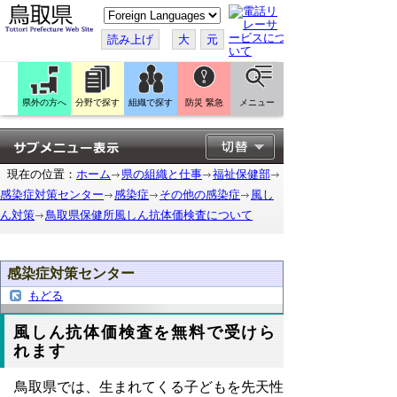
こ
の
ペ
読み上げ
大
元
ー
ジ
を
翻
訳
県外の方へ
分野で探す
組織で探す
防災 緊急
メニュー
す
る
現在の位置：
ホーム
県の組織と仕事
福祉保健部
感染症対策センター
感染症
その他の感染症
風し
ん対策
鳥取県保健所風しん抗体価検査について
感染症対策センター
もどる
風しん抗体価検査を無料で受けら
れます
鳥取県では、生まれてくる子どもを先天性