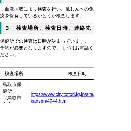
血液採取により検査を行い、風しんへの免
疫を保有しているかどうか検査します。
３ 検査場所、検査日時、連絡先
保健所での検査は日時が決まっています。
予約が必要となりますので、まずはお電話く
ださい。
検査場所
検査日時
鳥取市保
健所
https://www.city.tottori.lg.jp/site/
（鳥取市
kansen
/
4944.
html
富安二丁
目１０４
－２）
倉吉保健