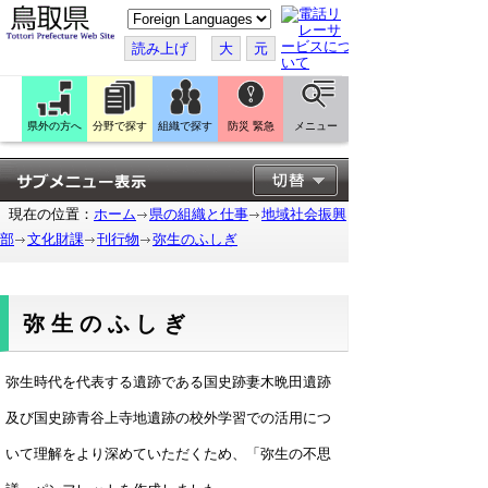
こ
の
ペ
読み上げ
大
元
ー
ジ
を
翻
訳
県外の方へ
分野で探す
組織で探す
防災 緊急
メニュー
す
る
現在の位置：
ホーム
県の組織と仕事
地域社会振興
部
文化財課
刊行物
弥生のふしぎ
弥生のふしぎ
弥生時代を代表する遺跡である国史跡妻木晩田遺跡
及び国史跡青谷上寺地遺跡の校外学習での活用につ
いて理解をより深めていただくため、「弥生の不思