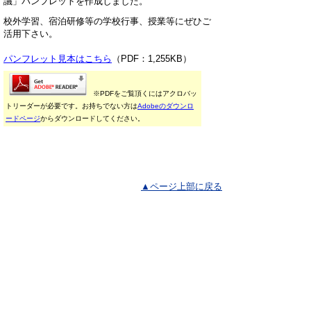
議」パンフレットを作成しました。
校外学習、宿泊研修等の学校行事、授業等にぜひご
活用下さい。
パンフレット見本はこちら
（PDF：1,255KB）
※PDFをご覧頂くにはアクロバッ
トリーダーが必要です。お持ちでない方は
Adobeのダウンロ
ードページ
からダウンロードしてください。
▲ページ上部に戻る
と
個人情報保護
|
リンクについて
|
著作権に
り
ついて
|
アクセシビリティ
ネ
鳥取県 地域社会振興部 文化財局 文
ッ
化財課
住所 〒680-8570
ト
鳥取県鳥取市東町1丁目220