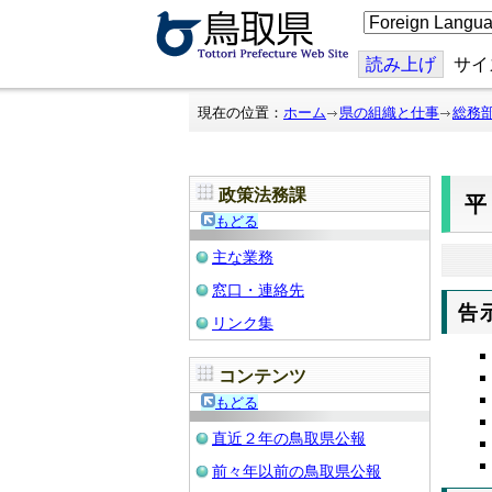
こ
の
ペ
ー
読み上げ
サイ
ジ
を
翻
現在の位置：
ホーム
県の組織と仕事
総務
訳
す
る
政策法務課
平
もどる
主な業務
窓口・連絡先
告
リンク集
コンテンツ
もどる
直近２年の鳥取県公報
前々年以前の鳥取県公報