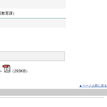
援教育課）
＞
（293KB）
▲ページ上部に戻る