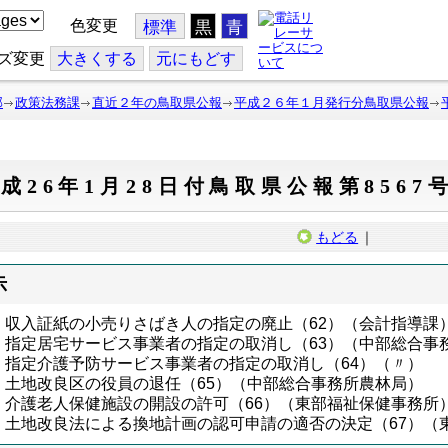
色変更
標準
黒
青
ズ変更
大
きくする
元
にもどす
部
政策法務課
直近２年の鳥取県公報
平成２６年１月発行分鳥取県公報
成26年1月28日付鳥取県公報第8567
もどる
｜
示
収入証紙の小売りさばき人の指定の廃止（62）（会計指導課
指定居宅サービス事業者の指定の取消し（63）（中部総合事
指定介護予防サービス事業者の指定の取消し（64）（〃）
土地改良区の役員の退任（65）（中部総合事務所農林局）
介護老人保健施設の開設の許可（66）（東部福祉保健事務所
土地改良法による換地計画の認可申請の適否の決定（67）（