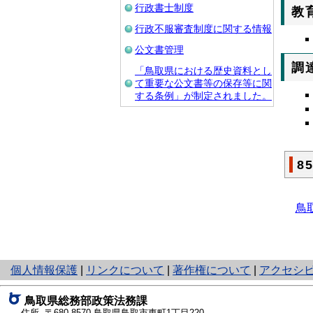
行政書士制度
教
行政不服審査制度に関する情報
公文書管理
調
「鳥取県における歴史資料とし
て重要な公文書等の保存等に関
する条例」が制定されました。
8
鳥
と
個人情報保護
|
リンクについて
|
著作権について
|
アクセシ
り
ネ
鳥取県総務部政策法務課
ッ
住所 〒680-8570
鳥取県鳥取市東町1丁目220