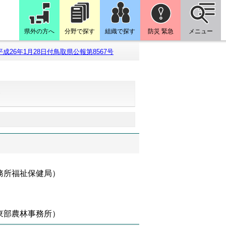
県外の方へ
分野で探す
組織で探す
防災 緊急
メニュー
平成26年1月28日付鳥取県公報第8567号
号
）
務所福祉保健局）
）
東部農林事務所）