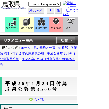
こ
の
ペ
読み上げ
大
元
ー
ジ
を
翻
訳
県外の方へ
分野で探す
組織で探す
防災 緊急
メニュー
す
る
現在の位置：
ホーム
県の組織と仕事
総務部
政策
法務課
直近２年の鳥取県公報
平成２６年１月発行
分鳥取県公報
平成26年1月24日付鳥取県公報第8566
号
平成26年1月24日付鳥
取県公報第8566号
もどる
｜