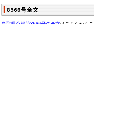
8566号全文
鳥取県公報第8566号の全文
はこちらからご
覧いただけます。＞＞＞
（218KB）
▲ページ上部に戻る
と
個人情報保護
|
リンクについて
|
著作権に
り
ついて
|
アクセシビリティ
ネ
鳥取県総務部政策法務課
ッ
住所 〒680-8570
ト
鳥取県鳥取市東町1丁目220
電話
0857-26-7027
へ
ファクシミリ 0857-26- 8106
の
E-mail
seisakuhoumu@pref.tottori.lg.jp
Copyright(C) 2006～ 鳥取県(Tottori Prefectural
Government) All Rights Reserved. 法人番号