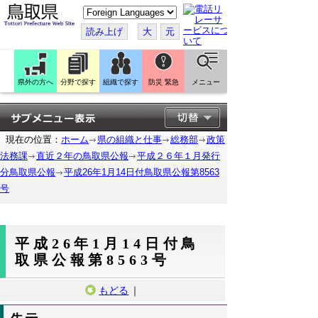
こ
の
ペ
読み上げ
大
元
ー
ジ
を
翻
訳
県外の方へ
分野で探す
組織で探す
防災 緊急
メニュー
す
る
現在の位置：
ホーム
県の組織と仕事
総務部
政策
法務課
直近２年の鳥取県公報
平成２６年１月発行
分鳥取県公報
平成26年1月14日付鳥取県公報第8563
号
平成26年1月14日付鳥
取県公報第8563号
もどる
｜