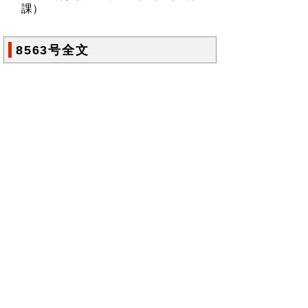
課）
8563号全文
鳥取県公報第8563号の全文
はこちらからご
覧いただけます。＞＞＞
（185KB）
▲ページ上部に戻る
と
個人情報保護
|
リンクについて
|
著作権に
り
ついて
|
アクセシビリティ
ネ
鳥取県総務部政策法務課
ッ
住所 〒680-8570
ト
鳥取県鳥取市東町1丁目220
電話
0857-26-7027
へ
ファクシミリ 0857-26- 8106
の
E-mail
seisakuhoumu@pref.tottori.lg.jp