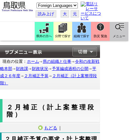
こ
の
ペ
読み上げ
大
元
ー
ジ
を
翻
訳
県外の方へ
分野で探す
組織で探す
防災 緊急
メニュー
す
る
現在の位置：
ホーム
県の組織と仕事
令和の改新戦
略本部
財政課
財政状況
予算編成過程の公開
平
成２６年度
２月補正予算
２月補正（計上案整理段
階）
２月補正（計上案整理段
階）
もどる
｜
２月補正予算の要求・計上案整理