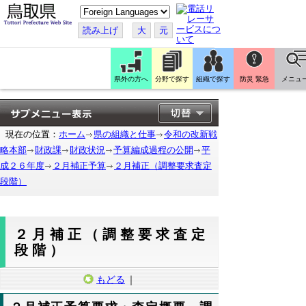
こ
の
ペ
読み上げ
大
元
ー
ジ
を
翻
訳
県外の方へ
分野で探す
組織で探す
防災 緊急
メニュ
す
る
現在の位置：
ホーム
県の組織と仕事
令和の改新戦
略本部
財政課
財政状況
予算編成過程の公開
平
成２６年度
２月補正予算
２月補正（調整要求査定
段階）
２月補正（調整要求査定
段階）
もどる
｜