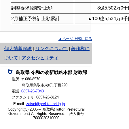
調整要求段階計上額
8億5,502万0
2月補正予算計上額累計
▲100億5,534万3
▲ページ上部に戻る
と
個人情報保護
|
リンクについて
|
著作権に
り
ついて
|
アクセシビリティ
ネ
鳥取県
令和の改新戦略本部
財政課
ッ
住所 〒680-8570
ト
鳥取県鳥取市東町1丁目220
電話
0857-26-7043
へ
ファクシミリ 0857-26-8124
の
E-mail
zaisei@pref.tottori.lg.jp
Copyright(C) 2006～ 鳥取県(Tottori Prefectural
Government) All Rights Reserved. 法人番号
7000020310000