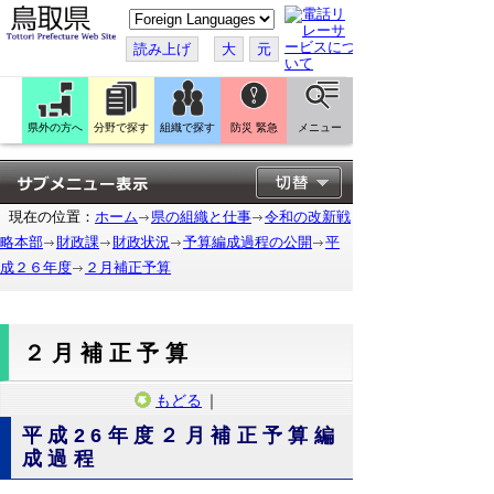
こ
の
ペ
読み上げ
大
元
ー
ジ
を
翻
訳
県外の方へ
分野で探す
組織で探す
防災 緊急
メニュー
す
る
現在の位置：
ホーム
県の組織と仕事
令和の改新戦
略本部
財政課
財政状況
予算編成過程の公開
平
成２６年度
２月補正予算
２月補正予算
もどる
｜
平成26年度２月補正予算編
成過程