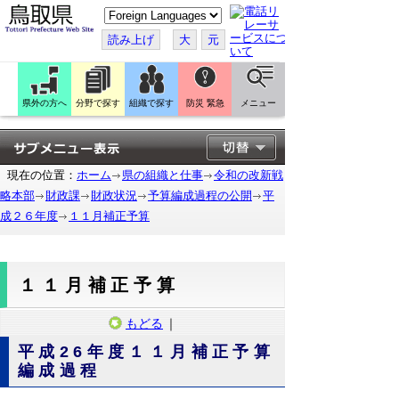
こ
の
ペ
読み上げ
大
元
ー
ジ
を
翻
訳
県外の方へ
分野で探す
組織で探す
防災 緊急
メニュー
す
る
現在の位置：
ホーム
県の組織と仕事
令和の改新戦
略本部
財政課
財政状況
予算編成過程の公開
平
成２６年度
１１月補正予算
１１月補正予算
もどる
｜
平成26年度１１月補正予算
編成過程