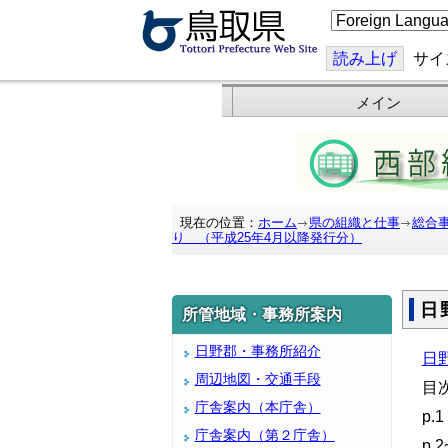
こ
の
ペ
ー
読み上げ
サイ
ジ
を
翻
メイン
訳
す
る
現在の位置：
ホーム
県の組織と仕事
総合
り （平成25年4月以降発行分）
日
所管地域・事務所案内
日野郡・事務所紹介
日野
周辺地図・交通手段
目
庁舎案内（本庁舎）
p
庁舎案内（第２庁舎）
p