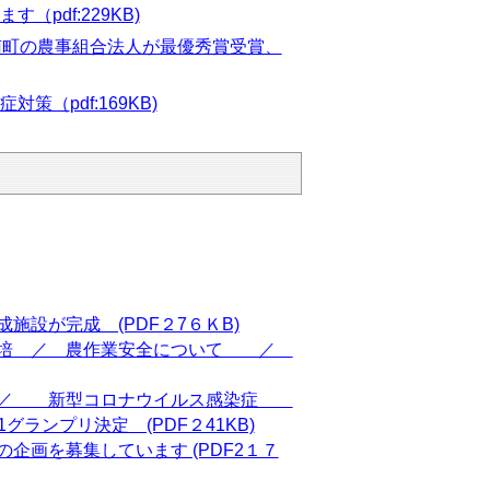
pdf:229KB)
南町の農事組合法人が最優秀賞受賞、
症対策（
pdf:169KB)
設が完成 (PDF２7６ＫB)
栽培 ／ 農作業安全について ／
ん ／ 新型コロナウイルス感染症
ランプリ決定 (PDF２41KB)
画を募集しています (PDF2１７