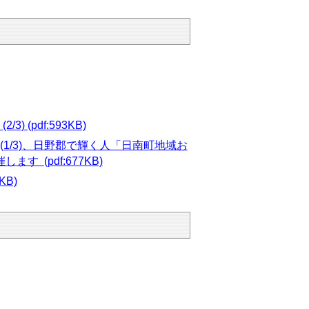
pdf:593KB)
1/3)、日野郡で輝く人「日南町地域お
(pdf:677KB)
B)