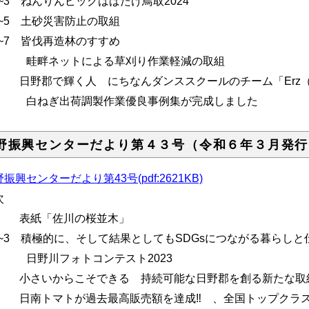
2~3 ねんりんピックはばたけ鳥取2024
.4~5 土砂災害防止の取組
.6~7 皆伐再造林のすすめ
畔ネットによる草刈り作業軽減の取組
.8 日野郡で輝く人 にちなんダンススクールのチーム「Erz
ねぎ出荷調製作業優良事例集が完成しました
野振興センターだより第４３号（令和６年３月発行
振興センターだより第43号(pdf:2621KB)
次
.1 表紙「佐川の桜並木」
.2~3 積極的に、そして結果としてもSDGsにつながる暮らしと
野川フォトコンテスト2023
.4 小さいからこそできる 持続可能な日野郡を創る新たな取
.5 日南トマトが過去最高販売額を達成‼ 、全国トップクラ