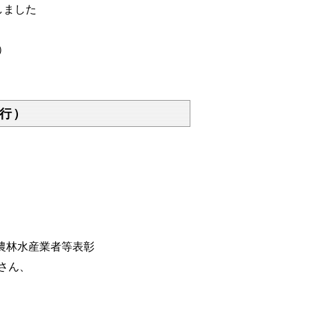
しました
）
行）
農林水産業者等表彰
さん、