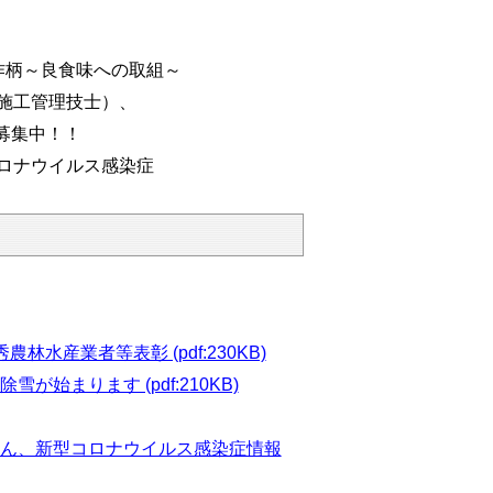
作柄～良食味への取組～
木施工管理技士）、
募集中！！
ロナウイルス感染症
産業者等表彰 (pdf:230KB)
まります (pdf:210KB)
さん、新型コロナウイルス感染症情報