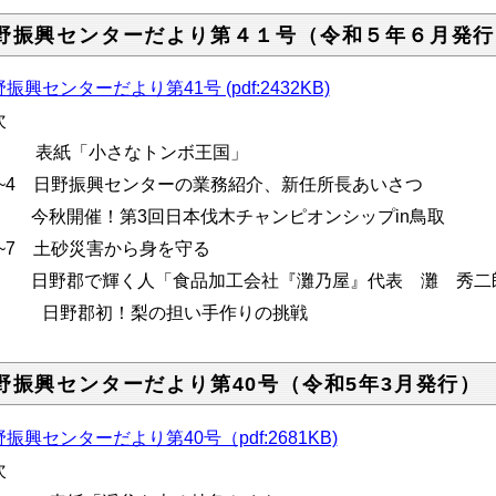
野振興センターだより第４１号（令和５年６月発行
振興センターだより第41号 (pdf:2432KB)
次
.1 表紙「小さなトンボ王国」
.2~4 日野振興センターの業務紹介、新任所長あいさつ
.5 今秋開催！第3回日本伐木チャンピオンシップin鳥取
.6~7 土砂災害から身を守る
.8 日野郡で輝く人「食品加工会社『灘乃屋』代表 灘 秀二
野郡初！梨の担い手作りの挑戦
野振興センターだより第40号（令和5年3月発行）
振興センターだより第40号（pdf:2681KB)
次