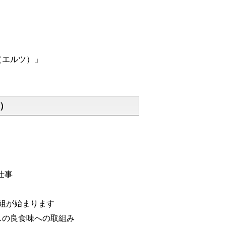
（エルツ）」
）
仕事
組が始まります
スの良食味への取組み