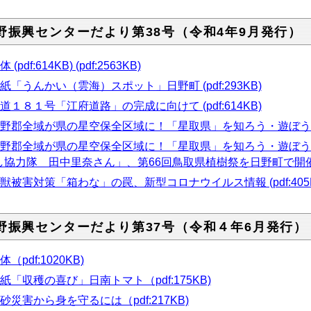
野振興センターだより第38号（令和4年9月発行）
 (pdf:614KB) (pdf:2563KB)
紙「うんかい（雲海）スポット」日野町 (pdf:293KB)
道１８１号「江府道路」の完成に向けて (pdf:614KB)
野郡全域が県の星空保全区域に！「星取県」を知ろう・遊ぼう (2/3) (
日野郡全域が県の星空保全区域に！「星取県」を知ろう・遊ぼう(
し協力隊 田中里奈さん」、第66回鳥取県植樹祭を日野町で開催します 
獣被害対策「箱わな」の罠、新型コロナウイルス情報 (pdf:405K
野振興センターだより第37号（令和４年6月発行）
体（
pdf:1020KB)
紙「収穫の喜び」日南トマト（
pdf:175KB)
砂災害から身を守るには（pdf:217KB)