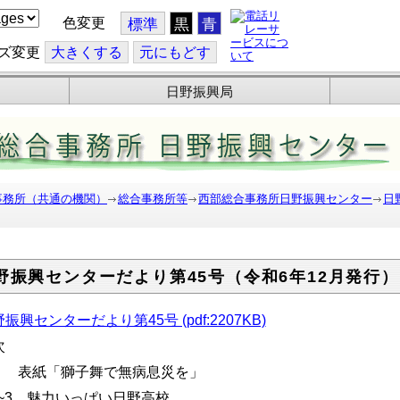
色変更
標準
黒
青
ズ変更
大
きくする
元
にもどす
日野振興局
事務所（共通の機関）
総合事務所等
西部総合事務所日野振興センター
日
野振興センターだより第45号（令和6年12月発行）
振興センターだより第45号 (pdf:2207KB)
次
.1 表紙「獅子舞で無病息災を」
.2~3 魅力いっぱい日野高校