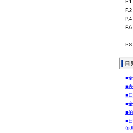
P
P
P
P
農
P
日
■全体
■表
■
■
■伯
■
(pd