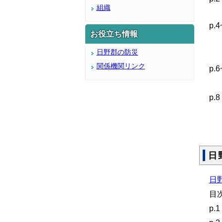
組織
「
p
お役立ち情報
道
日野郡の防災
植
関係機関リンク
p
ア
p
蜜
日
日野
目
p