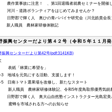
.6 農作業事故に注意！ 、第1回退職者就農セミナーを開催
.7 河川・道路ボランティアをはじめてみませんか？
.8 日野郡で輝く人 奥ひの青パパイヤ研究会（川北皓貴会長
人職員 農林家研修体験記
野振興センターだより第４２号（令和５年１１月発
振興センターだより第42号(pdf:3141KB)
次
.1 表紙「林業に希望を」
.2~3 地域を元気にする活動、支援します！
.4~5 日南トマト選果場を改修し、新たなスタート
.6 新人職員 農林家研修体験記、令和5年度鳥取県優秀気鋭
.7 日野郡で輝く人 奥大山自然塾インストラクター光島宏美
蜂を市域される方へのお知らせ