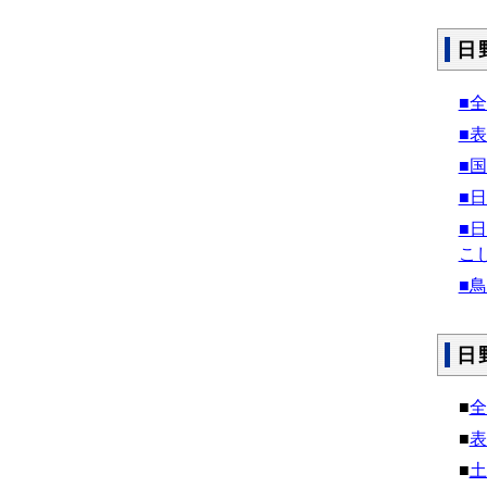
日
■全体
■表
■国
■日
■
こ
■鳥
日
■
全
■
表
■
土