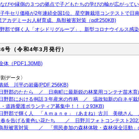
なびや縁側
の３
つの拠点で子どもたちの学びの輪が広がっています（
子牛セリ価格が2年連続全国1位、星空舞栽培コンテストで日
業アカデミーお人材育成、鳥獣被害対策（pdf:250KB)
野郡で輝く人「オシドリグループ」、新型コロナウイルス感染
36号（令和4年3月発行）
全体（PDF1.30MB)
分割データ〉
表紙 川平の岩藤(PDF 256KB)
日野郡のたたら ／ 日南町に最新鋭の林業用コンテナ苗木育成施
日野郡における例話３年産米の作柄 ／ 温故知新の白ネギ
・道路愛護ボランティア募集中！！（２93KB)
日野郡で輝く人 「Ａｍａｎｅ」（あまね）古川 美穂さ
春を告げる黄色い花たち ／ 日野川フォトコンテスト2021グ
鳥獣被害対策 ／ 「県民参加の森林体験・森林保全活動」の企