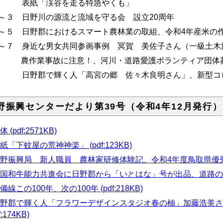
.1 表紙「渓谷を走る特急やくも」
.2～３ 日野川の源流と流域を守る会 設立20周年
.4～５ 日野郡におけるスマート農林業の取組、令和4年産米の
.6～７ 身近な男女共同参画事例 冥賀 美佐子さん（一級土
作業事故に注意！、河川・道路愛護ボランティア団体
.8 日野郡で輝く人「高宮の郷 佐々木良明さん」、新型コ
野振興センターだより第39号（令和4年12月発行）
 (pdf:2571KB)
紙「下蚊屋の荒神神楽」 (pdf:123KB)
日野振興局 新人職員 農林家研修体験記、令和4年度鳥取県優秀農林水
全国和牛能力共進会に日野郡から「いとはな」号が出品、道路の除雪が始
備線この100年、次の100年 (pdf:218KB)
日野郡で輝く人「フラワーデザインスタジオ春の柚」加藤浩美
f:174KB)