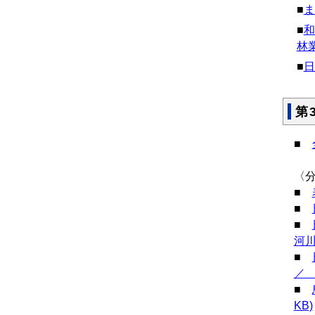
■
ま
■
和
林
■
日
第
■
〈
■
■
■
河川
■
／ 
■
KB)