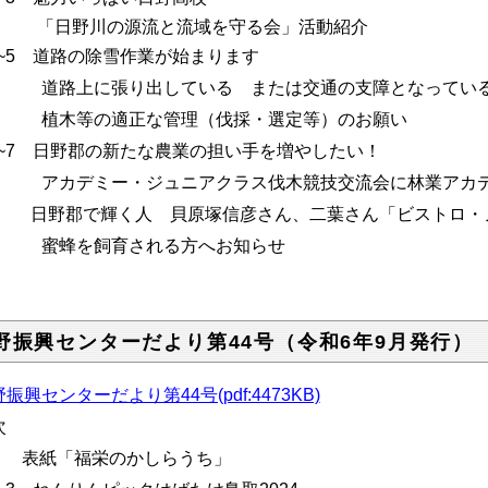
日野川の源流と流域を守る会」活動紹介
.4~5 道路の除雪作業が始まります
路上に張り出している または交通の支障となってい
木等の適正な管理（伐採・選定等）のお願い
.6~7 日野郡の新たな農業の担い手を増やしたい！
カデミー・ジュニアクラス伐木競技交流会に林業アカデ
.8 日野郡で輝く人 貝原塚信彦さん、二葉さん「ビストロ・
蜂を飼育される方へお知らせ
野振興センターだより第44号（令和6年9月発行）
振興センターだより第44号(pdf:4473KB)
次
.1 表紙「福栄のかしらうち」