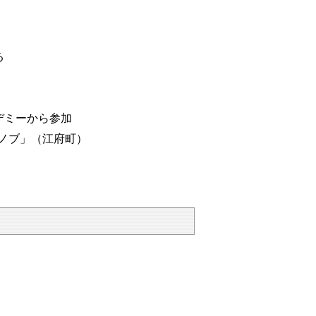
る
ミーから参加
ノブ」（江府町）