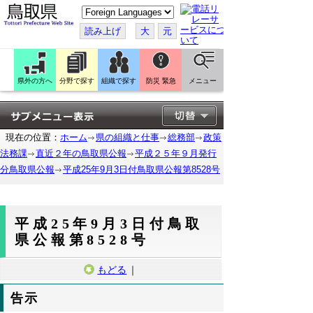
こ
の
ペ
読み上げ
大
元
ー
ジ
を
翻
訳
県外の方へ
分野で探す
組織で探す
防災 緊急
メニュー
す
る
現在の位置：
ホーム
県の組織と仕事
総務部
政策
法務課
直近２年の鳥取県公報
平成２５年９月発行
分鳥取県公報
平成25年9月3日付鳥取県公報第8528号
平成25年9月3日付鳥取
県公報第8528号
もどる
｜
告示