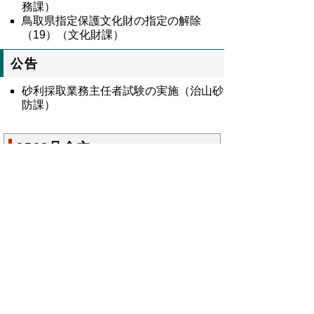
務課）
鳥取県指定保護文化財の指定の解除
（19）（文化財課）
公告
砂利採取業務主任者試験の実施（治山砂
防課）
8528号全文
鳥取県公報第8528号の全文
はこちらからご
覧いただけます。＞＞＞
（320KB）
▲ページ上部に戻る
と
個人情報保護
|
リンクについて
|
著作権に
り
ついて
|
アクセシビリティ