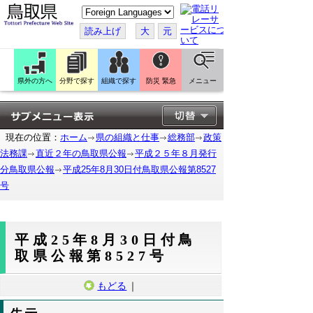
こ
の
ペ
読み上げ
大
元
ー
ジ
を
翻
訳
県外の方へ
分野で探す
組織で探す
防災 緊急
メニュー
す
る
現在の位置：
ホーム
県の組織と仕事
総務部
政策
法務課
直近２年の鳥取県公報
平成２５年８月発行
分鳥取県公報
平成25年8月30日付鳥取県公報第8527
号
平成25年8月30日付鳥
取県公報第8527号
もどる
｜