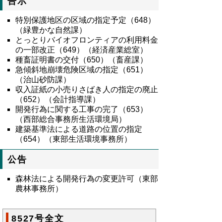
告示
特別保護地区の区域の指定予定（648）
（緑豊かな自然課）
とっとりバイオフロンティアの利用料金
の一部改正（649）（経済産業総室）
種畜証明書の交付（650）（畜産課）
急傾斜地崩壊危険区域の指定（651）
（治山砂防課）
収入証紙の小売りさばき人の指定の廃止
（652）（会計指導課）
開発行為に関する工事の完了（653）
（西部総合事務所生活環境局）
建築基準法による道路の位置の指定
（654）（東部生活環境事務所）
公告
森林法による開発行為の変更許可（東部
農林事務所）
8527号全文