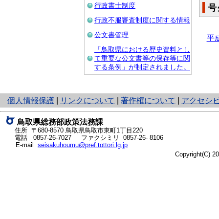
行政書士制度
号
行政不服審査制度に関する情報
公文書管理
平
「鳥取県における歴史資料とし
て重要な公文書等の保存等に関
する条例」が制定されました。
と
個人情報保護
|
リンクについて
|
著作権について
|
アクセシ
り
ネ
鳥取県総務部政策法務課
ッ
住所 〒680-8570
鳥取県鳥取市東町1丁目220
ト
電話
0857-26-7027
ファクシミリ 0857-26- 8106
E-mail
seisakuhoumu@pref.tottori.lg.jp
へ
Copyright(C) 
の