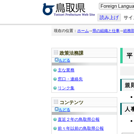
こ
の
ペ
ー
読み上げ
サイ
ジ
を
翻
現在の位置：
ホーム
県の組織と仕事
総務
訳
す
る
政策法務課
平
もどる
主な業務
窓口・連絡先
規
リンク集
コンテンツ
人
もどる
直近２年の鳥取県公報
前々年以前の鳥取県公報