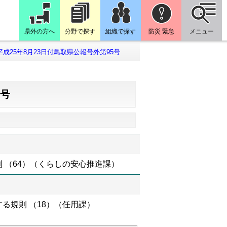
県外の方へ
分野で探す
組織で探す
防災 緊急
メニュー
平成25年8月23日付鳥取県公報号外第95号
5号
 （64）（くらしの安心推進課）
る規則 （18）（任用課）