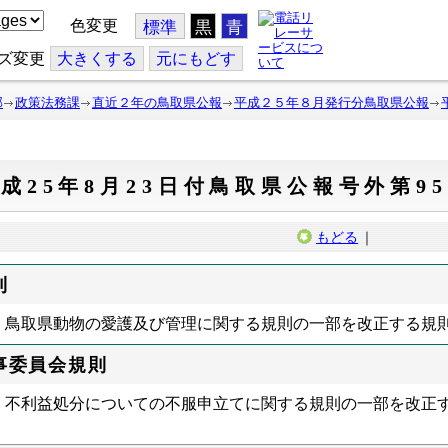
色変更
標準
黒
青
ズ変更
大
きくする
元
にもどす
部
政策法務課
直近２年の鳥取県公報
平成２５年８月発行分鳥取県公報
成25年8月23日付鳥取県公報号外第9
もどる
｜
則
鳥取県動物の愛護及び管理に関する規則の一部を改正する規則
事委員会規則
不利益処分についての不服申立てに関する規則の一部を改正す