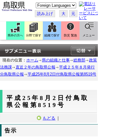
こ
の
ペ
読み上げ
大
元
ー
ジ
を
翻
訳
県外の方へ
分野で探す
組織で探す
防災 緊急
メニュー
す
る
現在の位置：
ホーム
県の組織と仕事
総務部
政策
法務課
直近２年の鳥取県公報
平成２５年８月発行
分鳥取県公報
平成25年8月2日付鳥取県公報第8519号
平成25年8月2日付鳥取
県公報第8519号
もどる
｜
告示