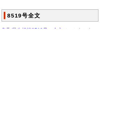
8519号全文
鳥取県公報第8519号の全文
はこちらからご
覧いただけます。＞＞＞
（243KB）
▲ページ上部に戻る
と
個人情報保護
|
リンクについて
|
著作権に
り
ついて
|
アクセシビリティ
ネ
鳥取県総務部政策法務課
ッ
住所 〒680-8570
ト
鳥取県鳥取市東町1丁目220
電話
0857-26-7027
へ
ファクシミリ 0857-26- 8106
の
E-mail
seisakuhoumu@pref.tottori.lg.jp
Copyright(C) 2006～ 鳥取県(Tottori Prefectural