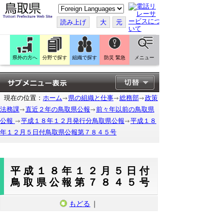
こ
の
ペ
読み上げ
大
元
ー
ジ
を
翻
訳
県外の方へ
分野で探す
組織で探す
防災 緊急
メニュー
す
る
現在の位置：
ホーム
県の組織と仕事
総務部
政策
法務課
直近２年の鳥取県公報
前々年以前の鳥取県
公報
平成１８年１２月発行分鳥取県公報
平成１８
年１２月５日付鳥取県公報第７８４５号
平成１８年１２月５日付
鳥取県公報第７８４５号
もどる
｜