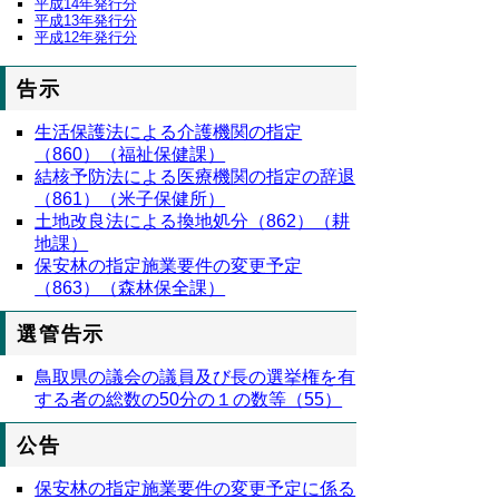
平成14年発行分
平成13年発行分
平成12年発行分
告示
生活保護法による介護機関の指定
（860）（福祉保健課）
結核予防法による医療機関の指定の辞退
（861）（米子保健所）
土地改良法による換地処分（862）（耕
地課）
保安林の指定施業要件の変更予定
（863）（森林保全課）
選管告示
鳥取県の議会の議員及び長の選挙権を有
する者の総数の50分の１の数等（55）
公告
保安林の指定施業要件の変更予定に係る