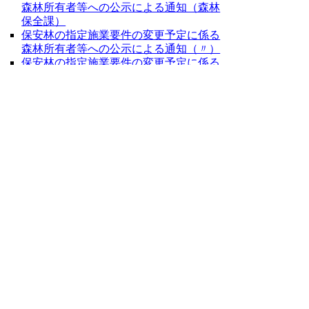
森林所有者等への公示による通知（森林
保全課）
保安林の指定施業要件の変更予定に係る
森林所有者等への公示による通知（〃）
保安林の指定施業要件の変更予定に係る
森林所有者等への公示による通知（〃）
保安林の指定施業要件の変更予定に係る
森林所有者等への公示による通知（〃）
７８４５号全文
鳥取県公報第７８４５号の全文
はこちらか
らご覧いただけます。＞＞＞ ＞
（１７１KB）
▲ページ上部に戻る
と
個人情報保護
|
リンクについて
|
著作権に
り
ついて
|
アクセシビリティ