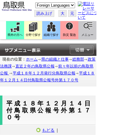
こ
の
ペ
読み上げ
大
元
ー
ジ
を
翻
訳
県外の方へ
分野で探す
組織で探す
防災 緊急
メニュー
す
る
現在の位置：
ホーム
県の組織と仕事
総務部
政策
法務課
直近２年の鳥取県公報
前々年以前の鳥取県
公報
平成１８年１２月発行分鳥取県公報
平成１８
年１２月１４日付鳥取県公報号外第１７０号
平成１８年１２月１４日
付鳥取県公報号外第１７
０号
もどる
｜