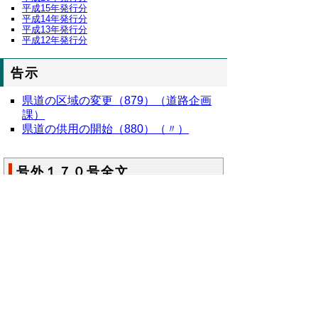
平成15年発行分
平成14年発行分
平成13年発行分
平成12年発行分
告示
県道の区域の変更（879）（道路企画
課）
県道の供用の開始（880）（〃）
号外１７０号全文
平成１８年鳥取県公報号外第１７０号の全
文
はこちらからご覧いただけます。＞＞＞
（８６KB）
▲ページ上部に戻る