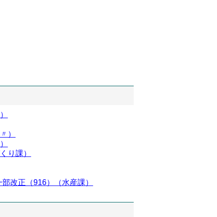
室）
（〃）
所）
づくり課）
部改正（916）（水産課）