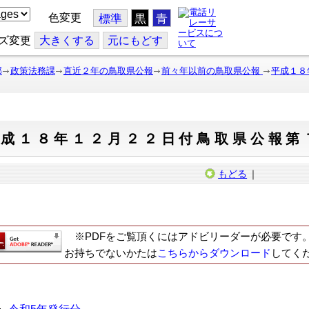
色変更
標準
黒
青
ズ変更
大
きくする
元
にもどす
部
政策法務課
直近２年の鳥取県公報
前々年以前の鳥取県公報
平成１８
平成１８年１２月２２日付鳥取県公報第
もどる
｜
※PDFをご覧頂くにはアドビリーダーが必要です
お持ちでないかたは
こちらからダウンロード
してく