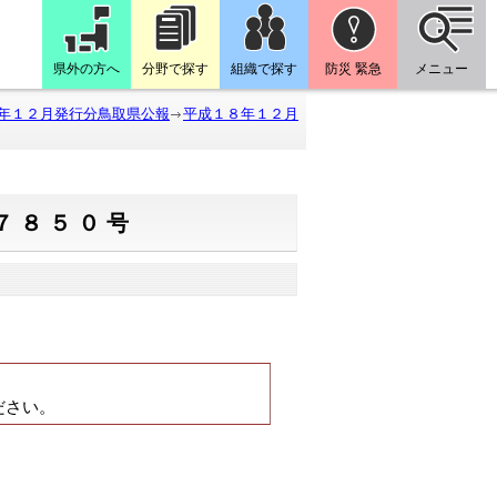
県外の方へ
分野で探す
組織で探す
防災 緊急
メニュー
年１２月発行分鳥取県公報
平成１８年１２月
７８５０号
。
ださい。