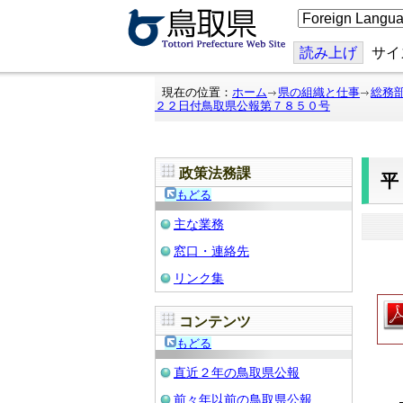
こ
の
ペ
ー
読み上げ
サイ
ジ
を
翻
現在の位置：
ホーム
県の組織と仕事
総務
訳
２２日付鳥取県公報第７８５０号
す
る
政策法務課
もどる
主な業務
窓口・連絡先
リンク集
コンテンツ
もどる
直近２年の鳥取県公報
前々年以前の鳥取県公報