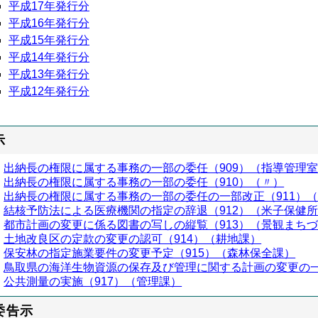
平成17年発行分
平成16年発行分
平成15年発行分
平成14年発行分
平成13年発行分
平成12年発行分
示
出納長の権限に属する事務の一部の委任（909）（指導管理
出納長の権限に属する事務の一部の委任（910）（〃）
出納長の権限に属する事務の一部の委任の一部改正（911）
結核予防法による医療機関の指定の辞退（912）（米子保健
都市計画の変更に係る図書の写しの縦覧（913）（景観まち
土地改良区の定款の変更の認可（914）（耕地課）
保安林の指定施業要件の変更予定（915）（森林保全課）
鳥取県の海洋生物資源の保存及び管理に関する計画の変更の一
公共測量の実施（917）（管理課）
委告示