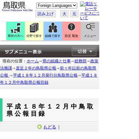
こ
の
ペ
読み上げ
大
元
ー
ジ
を
翻
訳
県外の方へ
分野で探す
組織で探す
防災 緊急
メニュー
す
る
現在の位置：
ホーム
県の組織と仕事
総務部
政策
法務課
直近２年の鳥取県公報
前々年以前の鳥取県
公報
平成１８年１２月発行分鳥取県公報
平成１８
年１２月中鳥取県公報目録
平成１８年１２月中鳥取
県公報目録
もどる
｜